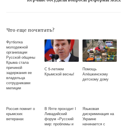
Керчане обсудили вопросы реформы ЖКХ
Что еще почитать?
Футболка
молодежной
организации
Русской общины
Крыма стала
причиной
С 5-летием
Помощь
задержания ее
Крымской весны!
Алёшкинскому
владельца
детскому дому
сотрудниками
милиции
Россия помнит о
В Ялте проходит I
Языковая
крымских
Ливадийский
дискриминация на
ветеранах
форум «Русский
Украине
мир: проблемы и
начинается с