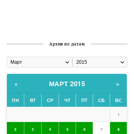
организации
Ильин день: история и значение праздника
Гумпомощь для десантников накануне Дня ВДВ
Архив по датам
МАРТ 2015
«
»
ПН
ВТ
СР
ЧТ
ПТ
СБ
ВС
1
2
3
4
5
6
8
7