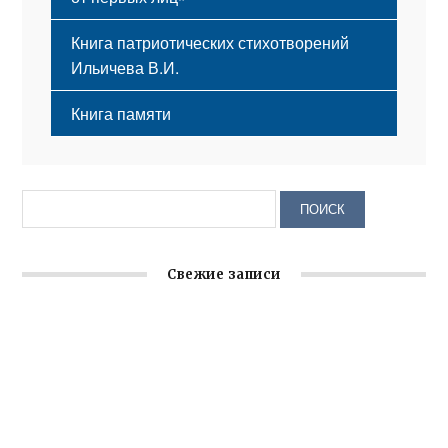
Книга патриотических стихотворений
Ильичева В.И.
Книга памяти
Свежие записи
Крымское отделение «Ассамблеи народов России»
реализует проект «С чего начинается Родина»
Встреча с активом Ялтинской организации Русской
общины Крыма
Заслуженная награда руководителю волонтёрской