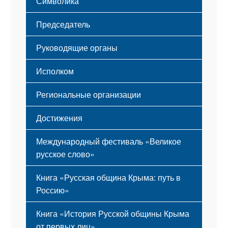
Символика
Принципы деятельности
Флаг
Структура
Председатель
Герб
Мероприятия
Гимн
Устав
Руководящие органы
Исполком
Региональные организации
Достижения
Международный фестиваль «Великое
русское слово»
Книга «Русская община Крыма: путь в
Россию»
Книга «История Русской общины Крыма
от первых лиц»