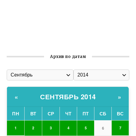
Гумпомощь для десантников накануне Дня ВДВ
Улица Карла Маркса в Феодосии стала улицей
Соборной
Состоялось собрание Симферопольской городской
организации Русской общины Крыма
Архив по датам
СЕНТЯБРЬ 2014
«
»
ПН
ВТ
СР
ЧТ
ПТ
СБ
ВС
1
2
3
4
5
7
6