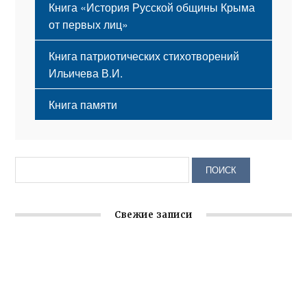
Книга «История Русской общины Крыма
от первых лиц»
Книга патриотических стихотворений
Ильичева В.И.
Книга памяти
Свежие записи
Заслуженная награда руководителю волонтёрской
организации
Ильин день: история и значение праздника