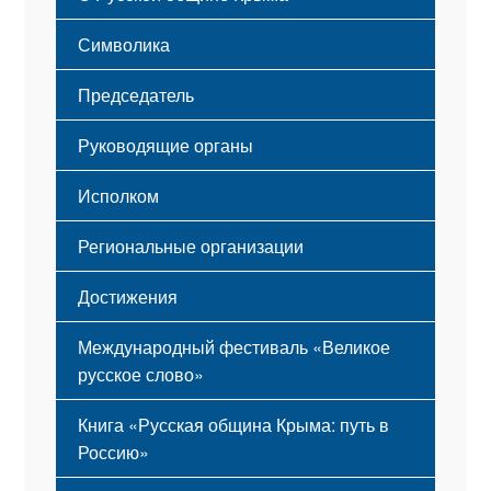
Этапы становления
Символика
Принципы деятельности
Флаг
Структура
Председатель
Герб
Мероприятия
Гимн
Устав
Руководящие органы
Исполком
Региональные организации
Достижения
Международный фестиваль «Великое
русское слово»
Книга «Русская община Крыма: путь в
Россию»