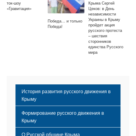
ток-шоу
Крыма Сергей
«Гравитация»
Цеков: в День
независимости
Украины в Крыму
Победа… и только
пройдет акция
Победа!
русского протеста
– шествия
сторонников
единства Русского
мира
История развития русского движения в
Крыму
Формирование русского движения в
Крыму
Русский Крым
О Русской общине Крыма