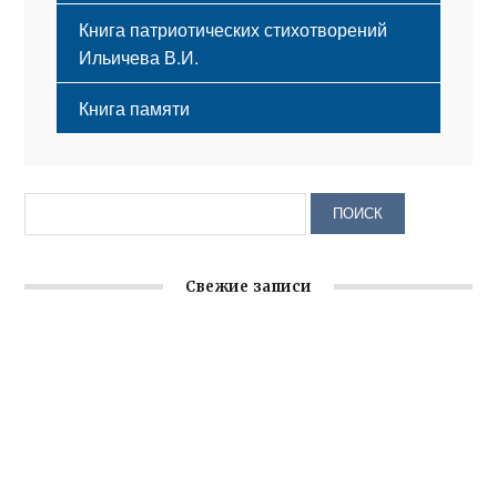
Книга патриотических стихотворений
Ильичева В.И.
Книга памяти
Свежие записи
Крымское отделение «Ассамблеи народов России»
реализует проект «С чего начинается Родина»
Встреча с активом Ялтинской организации Русской
общины Крыма
Заслуженная награда руководителю волонтёрской