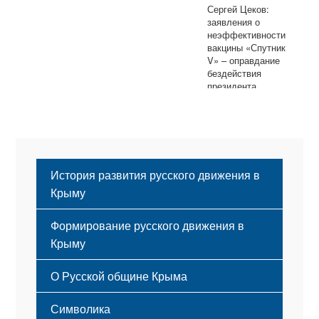
Сергей Цеков:
заявления о
неэффективности
вакцины «Спутник
V» – оправдание
бездействия
президента
Зеленского
История развития русского движения в
Крыму
Формирование русского движения в
Крыму
Русский Крым
О Русской общине Крыма
Этапы становления
Символика
Принципы деятельности