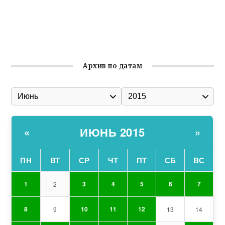
организации
Ильин день: история и значение праздника
Гумпомощь для десантников накануне Дня ВДВ
Архив по датам
ИЮНЬ 2015
«
»
ПН
ВТ
СР
ЧТ
ПТ
СБ
ВС
1
3
4
5
6
7
2
8
10
11
12
9
13
14