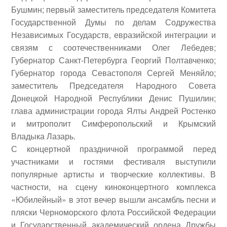
Бушмин
; первый заместитель председателя Комитета
Государственной Думы по делам Содружества
Независимых Государств, евразийской интеграции и
связям с соотечественниками
Олег Лебедев
;
Губернатор Санкт-Петербурга
Георгий Полтавченко
;
Губернатор города Севастополя
Сергей Меняйло
;
заместитель Председателя Народного Совета
Донецкой Народной Республики
Денис Пушилин
;
глава администрации города Ялты
Андрей Ростенко
и митрополит Симферопольский и Крымский
Владыка Лазарь
.
С концертной праздничной программой перед
участниками и гостями фестиваля выступили
популярные артисты и творческие коллективы. В
частности, на сцену киноконцертного комплекса
«Юбилейный» в этот вечер вышли ансамбль песни и
пляски Черноморского флота Российской Федерации
и Государственный академический ордена Дружбы