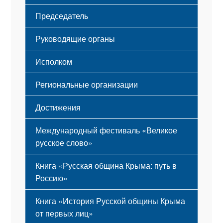
Флаг
Структура
Председатель
Герб
Мероприятия
Гимн
Устав
Руководящие органы
Исполком
Региональные организации
Достижения
Международный фестиваль «Великое
русское слово»
Книга «Русская община Крыма: путь в
Россию»
Книга «История Русской общины Крыма
от первых лиц»