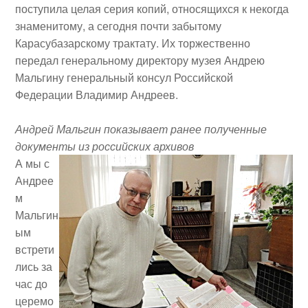
поступила целая серия копий, относящихся к некогда
знаменитому, а сегодня почти забытому
Карасубазарскому трактату
. Их торжественно
передал генеральному директору музея
Андрею
Мальгину
генеральный консул Российской
Федерации
Владимир Андреев
.
Андрей Мальгин показывает ранее полученные
документы из российских архивов
А мы с
Андрее
м
Мальгин
ым
встрети
лись за
час до
церемо