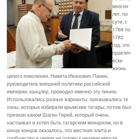
многих
лет, по
сути, с
1768 по
1782
год, это
практич
ески
жизнь
целого поколения, Никита Иванович Панин,
руководитель внешней политики российской
империи, канцлер, проводил именно эту линию.
Использовались разные варианты: признавались те
ханы, которых избирали крымские татары; потом был
признан ханом Шагин Гирей, который очень
настаивал и хотел быть татарским монархом, но в
конце концов оказалось, что местная элита и
сообщество в целом не готово к независимости.