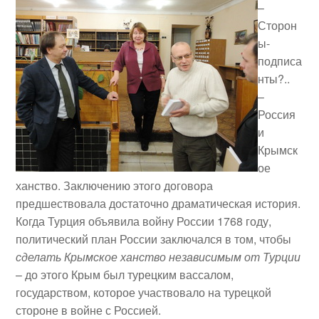
–
Сторон
ы-
подписа
нты?..
–
Россия
и
Крымск
ое
ханство. Заключению этого договора
предшествовала достаточно драматическая история.
Когда Турция объявила войну России 1768 году,
политический план России заключался в том, чтобы
сделать Крымское ханство независимым от Турции
– до этого Крым был турецким вассалом,
государством, которое участвовало на турецкой
стороне в войне с Россией.