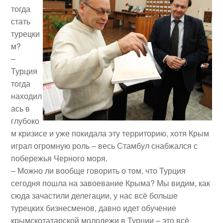
тогда
стать
турецки
м?
–
Турция
тогда
находил
ась в
глубоко
м кризисе и уже покидала эту территорию, хотя Крым
играл огромную роль – весь Стамбул снабжался с
побережья Черного моря.
– Можно ли вообще говорить о том, что Турция
сегодня пошла на завоевание Крыма? Мы видим, как
сюда зачастили делегации, у нас всё больше
турецких бизнесменов, давно идет обучение
крымскотатарской молодежи в Турции – это всё