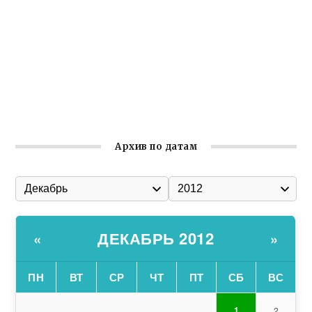
Ильин день: история и значение праздника
Гумпомощь для десантников накануне Дня ВДВ
Улица Карла Маркса в Феодосии стала улицей
Соборной
Состоялось собрание Симферопольской городской
организации Русской общины Крыма
Архив по датам
ДЕКАБРЬ 2012
«
»
ПН
ВТ
СР
ЧТ
ПТ
СБ
ВС
1
2