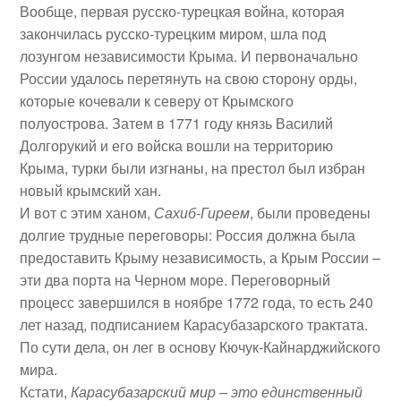
Вообще, первая русско-турецкая война, которая
закончилась русско-турецким миром, шла под
лозунгом независимости Крыма. И первоначально
России удалось перетянуть на свою сторону орды,
которые кочевали к северу от Крымского
полуострова. Затем в 1771 году князь Василий
Долгорукий и его войска вошли на территорию
Крыма, турки были изгнаны, на престол был избран
новый крымский хан.
И вот с этим ханом,
Сахиб-Гиреем
, были проведены
долгие трудные переговоры: Россия должна была
предоставить Крыму независимость, а Крым России –
эти два порта на Черном море. Переговорный
процесс завершился в ноябре 1772 года, то есть 240
лет назад, подписанием Карасубазарского трактата.
По сути дела, он лег в основу Кючук-Кайнарджийского
мира.
Кстати,
Карасубазарский мир – это единственный