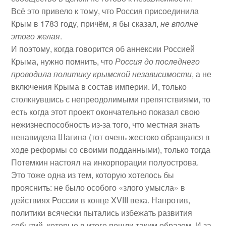
Всё это привело к тому, что Россия присоединила
Крым в 1783 году, причём, я бы сказал,
не вполне
этого желая
.
И поэтому, когда говорится об аннексии Россией
Крыма, нужно помнить, что
Россия до последнего
проводила политику крымской независимости
, а не
включения Крыма в состав империи. И, только
столкнувшись с непреодолимыми препятствиями, то
есть когда этот проект окончательно показал свою
нежизнеспособность из-за того, что местная знать
ненавидела Шагина (тот очень жестоко обращался в
ходе реформы со своими подданными), только тогда
Потемкин настоял на инкорпорации полуострова.
Это тоже одна из тем, которую хотелось бы
прояснить: не было особого «злого умысла» в
действиях России в конце XVIII века. Напротив,
политики всячески пытались избежать развития
событий, которые в итоге пошли таким образом. И за