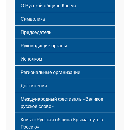
О Русской общине Крыма
Этапы становления
Символика
Принципы деятельности
Флаг
Структура
Председатель
Герб
Мероприятия
Гимн
Устав
Руководящие органы
Исполком
Региональные организации
Достижения
Международный фестиваль «Великое
русское слово»
Книга «Русская община Крыма: путь в
Россию»