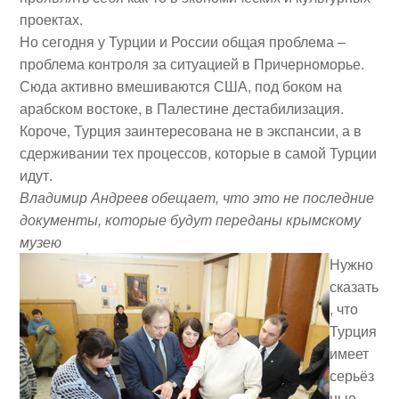
проектах.
Но сегодня у Турции и России общая проблема –
проблема контроля за ситуацией в Причерноморье.
Сюда активно вмешиваются США, под боком на
арабском востоке, в Палестине дестабилизация.
Короче, Турция заинтересована не в экспансии, а в
сдерживании тех процессов, которые в самой Турции
идут.
Владимир Андреев обещает, что это не последние
документы, которые будут переданы крымскому
музею
Нужно
сказать
, что
Турция
имеет
серьёз
ные