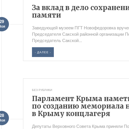
За вклад в дело сохранен
памяти
29
Ноя
Заведующей музеем ПГТ Новофедоровка вруче
Председателя Сакской районной организации П
Председатель Сакской...
- ДАЛЕЕ -
БЕЗ РУБРИКИ
Парламент Крыма намет
по созданию мемориала 
в Крыму концлагеря
28
Ноя
Депутаты Верховного Совета Крыма приняли П