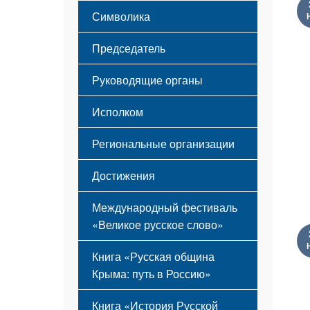
Этапы становления
Символика
Принципы деятельности
Флаг
Структура
Председатель
Герб
Мероприятия
Гимн
Устав
Руководящие органы
Исполком
Региональные организации
Достижения
Международный фестиваль
«Великое русское слово»
Книга «Русская община
Крыма: путь в Россию»
Книга «История Русской