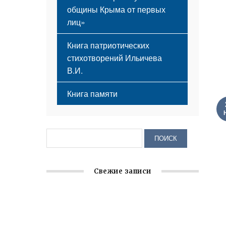
общины Крыма от первых
лиц»
Книга патриотических
стихотворений Ильичева
В.И.
Книга памяти
Свежие записи
Крымское отделение «Ассамблеи
народов России» реализует проект «С
чего начинается Родина»