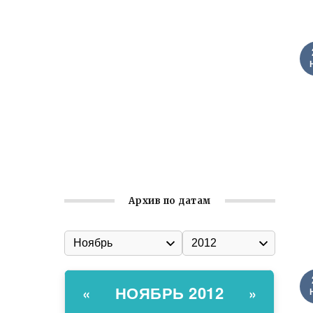
Встреча с активом Ялтинской
организации Русской общины Крыма
Заслуженная награда руководителю
волонтёрской организации
Ильин день: история и значение
праздника
Гумпомощь для десантников накануне
Дня ВДВ
Архив по датам
НОЯБРЬ 2012
«
»