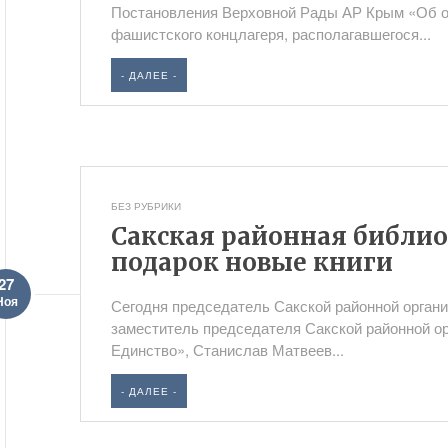
Постановления Верховной Рады АР Крым «Об о
фашистского концлагеря, располагавшегося...
- ДАЛЕЕ -
БЕЗ РУБРИКИ
Сакская районная библио
подарок новые книги
27
Ноя
Сегодня председатель Сакской районной орган
заместитель председателя Сакской районной ор
Единство», Станислав Матвеев...
- ДАЛЕЕ -