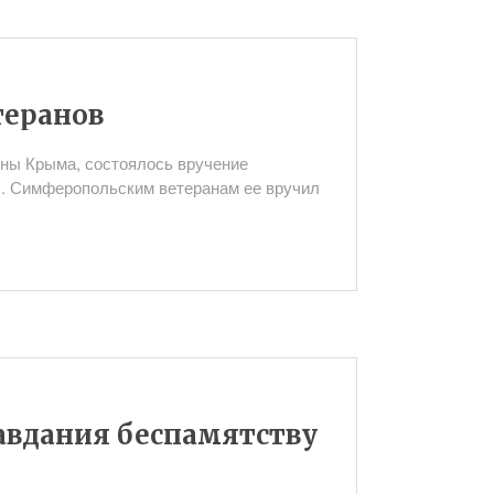
теранов
ны Крыма, состоялось вручение
ы. Симферопольским ветеранам ее вручил
авдания беспамятству