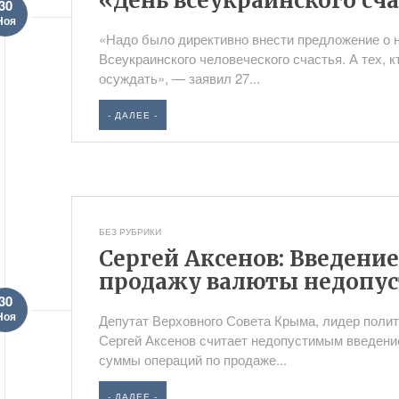
«День всеукраинского сч
30
Ноя
«Надо было директивно внести предложение о 
Всеукраинского человеческого счастья. А тех, 
осуждать», — заявил 27...
- ДАЛЕЕ -
БЕЗ РУБРИКИ
Сергей Аксенов: Введение
продажу валюты недопу
30
Ноя
Депутат Верховного Совета Крыма, лидер поли
Сергей Аксенов считает недопустимым введени
суммы операций по продаже...
- ДАЛЕЕ -