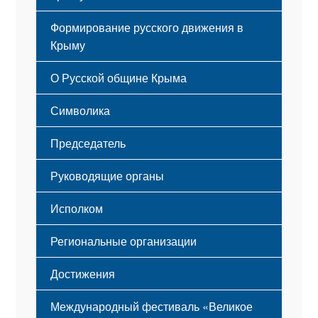
Формирование русского движения в
Крыму
Русский Крым
О Русской общине Крыма
Этапы становления
Символика
Принципы деятельности
Флаг
Структура
Председатель
Герб
Мероприятия
Гимн
Устав
Руководящие органы
Исполком
Региональные организации
Достижения
Международный фестиваль «Великое