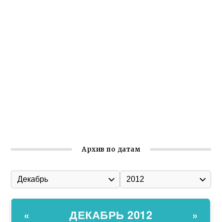
Крымское отделение «Ассамблеи народов России»
реализует проект «С чего начинается Родина»
Встреча с активом Ялтинской организации Русской
общины Крыма
Заслуженная награда руководителю волонтёрской
организации
Ильин день: история и значение праздника
Гумпомощь для десантников накануне Дня ВДВ
Архив по датам
ДЕКАБРЬ 2012
«
»