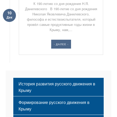
К 190-летию со дня рождения Н.Я.
Данилевского В 190-летие со дня рождения
10
Николая Яковлевича Данилевского,
Дек
философа и естествоиспытателя, который
провёл самые продуктивные годы жизни в
Крыму, нам,...
- ДАЛЕЕ -
История развития русского движения в
Крыму
Формирование русского движения в
Крыму
Русский Крым