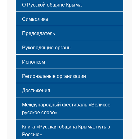
О Русской общине Крыма
Этапы становления
Символика
Принципы деятельности
Флаг
Структура
Председатель
Герб
Мероприятия
Гимн
Устав
Руководящие органы
Исполком
Региональные организации
Достижения
Международный фестиваль «Великое
русское слово»
Книга «Русская община Крыма: путь в
Россию»