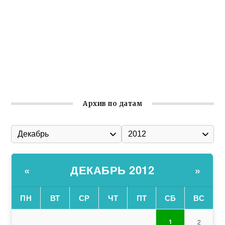
общины Крыма
Заслуженная награда руководителю волонтёрской
организации
Ильин день: история и значение праздника
Гумпомощь для десантников накануне Дня ВДВ
Архив по датам
ДЕКАБРЬ 2012
«
»
ПН
ВТ
СР
ЧТ
ПТ
СБ
ВС
1
2