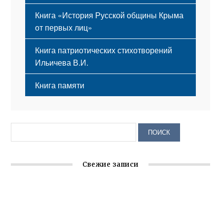
Книга «История Русской общины Крыма
от первых лиц»
Книга патриотических стихотворений
Ильичева В.И.
Книга памяти
Свежие записи
Крымское отделение «Ассамблеи народов России»
реализует проект «С чего начинается Родина»
Встреча с активом Ялтинской организации Русской