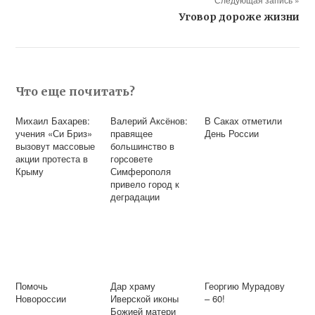
Уговор дороже жизни
Что еще почитать?
Михаил Бахарев:
Валерий Аксёнов:
В Саках отметили
учения «Си Бриз»
правящее
День России
вызовут массовые
большинство в
акции протеста в
горсовете
Крыму
Симферополя
привело город к
деградации
Помочь
Дар храму
Георгию Мурадову
Новороссии
Иверской иконы
– 60!
Божией матери