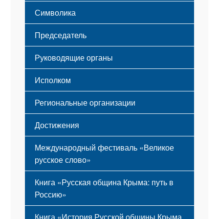
Этапы становления
Символика
Принципы деятельности
Флаг
Структура
Председатель
Герб
Мероприятия
Гимн
Устав
Руководящие органы
Исполком
Региональные организации
Достижения
Международный фестиваль «Великое
русское слово»
Книга «Русская община Крыма: путь в
Россию»
Книга «История Русской общины Крыма