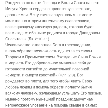
Рождества по плоти Господа и Бога и Спаса нашего
Иисуса Христа сердечно приветствую всех вас,
дорогие мои. В эту светозарную ночь мы вместе
молитвенно вторим ангельскому славословию,
возвещающему «великую радость, которая будет
всем людям: ибо ныне родился в городе Давидовом
Спаситель» (Лк. 2:10-11).
Человечество, отвергшее Бога в грехопадении,
вновь обретает возможность единства со своим
Творцом и Промыслителем. Вхождение Сына Божия
в мир есть Его добровольное умаление себя до
готовности снизойти до мучительной позорной
«смерти, и смерти крестной» (Флп. 2:8). Бог
рождается во плоти, для того чтобы явить Свою
любовь людям и помочь обрести полноту бытия
всякому человеку, желающему услышать Его призыв.
Именно поэтому нынешний праздник дарует нам
непреложное упование на помощь свыше в самых