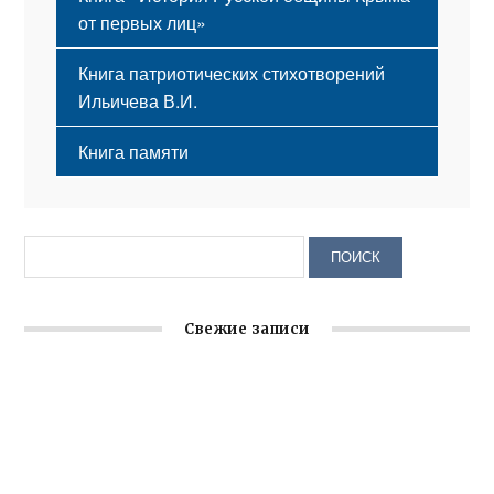
от первых лиц»
Книга патриотических стихотворений
Ильичева В.И.
Книга памяти
Свежие записи
Крымское отделение «Ассамблеи народов России»
реализует проект «С чего начинается Родина»
Заслуженная награда руководителю волонтёрской
организации