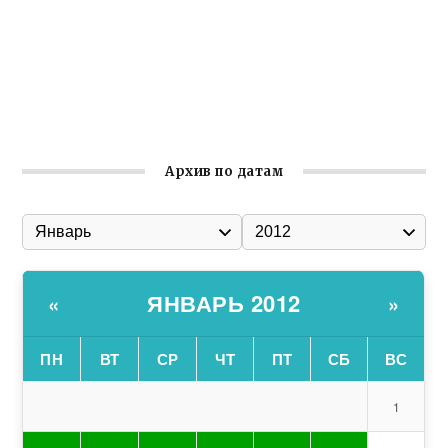
Ильин день: история и значение праздника
Гумпомощь для десантников накануне Дня ВДВ
Улица Карла Маркса в Феодосии стала улицей
Соборной
Архив по датам
ЯНВАРЬ 2012
«
»
ПН
ВТ
СР
ЧТ
ПТ
СБ
ВС
1