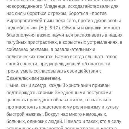
новорожденного Младенца, исходатайствовали для
нас силы бороться с грехом, бороться «против
мироправителей тьмы века сего, против духов злобы
поднебесных» (Еф. 6:12). Обманы и миражи земного
благополучия важно научиться распознавать в наших
пагубных пристрастиях, в корыстных устремлениях, в
соблазнах рекламы, в развлекательных и
политических текстах. Важно всегда слышать голос
своей совести, предупреждающей об опасности
греха, уметь согласовывать свои действия с
Евангельскими заветами.
Ныне, как и всегда, каждый христианин призван
подтверждать своими ежедневными поступками
ценность праведного образа жизни, сознательно
противостоять нравственному релятивизму и культу
быстрой наживы. Вокруг нас много немощных,
больных, одиноких людей. Немало и таких, кто в силу
экономических трудностей покинул родные места в