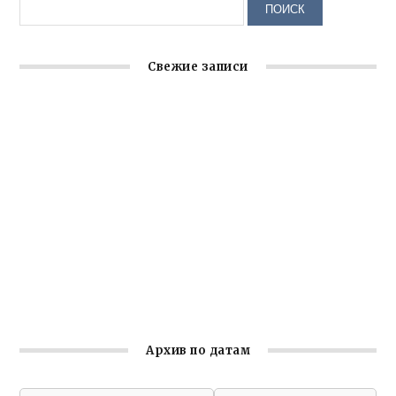
Свежие записи
Крымское отделение «Ассамблеи народов России»
реализует проект «С чего начинается Родина»
Встреча с активом Ялтинской организации Русской
общины Крыма
Заслуженная награда руководителю волонтёрской
организации
Ильин день: история и значение праздника
Гумпомощь для десантников накануне Дня ВДВ
Архив по датам