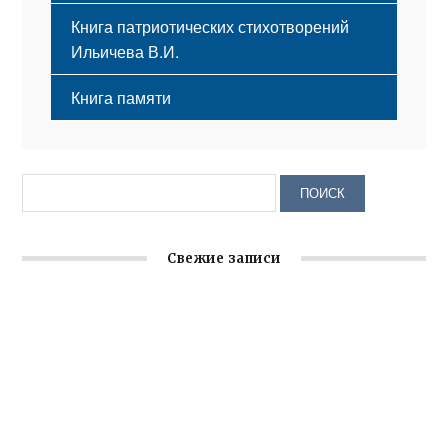
Книга патриотических стихотворений
Ильичева В.И.
Книга памяти
Свежие записи
Крымское отделение «Ассамблеи народов России»
реализует проект «С чего начинается Родина»
Встреча с активом Ялтинской организации Русской
общины Крыма
Заслуженная награда руководителю волонтёрской