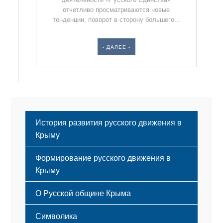
отчетливо просматриваются новые
тенденции, поворот в сторону большего...
- ДАЛЕЕ -
История развития русского движения в
Крыму
Формирование русского движения в
Крыму
Русский Крым
О Русской общине Крыма
Этапы становления
Символика
Принципы деятельности