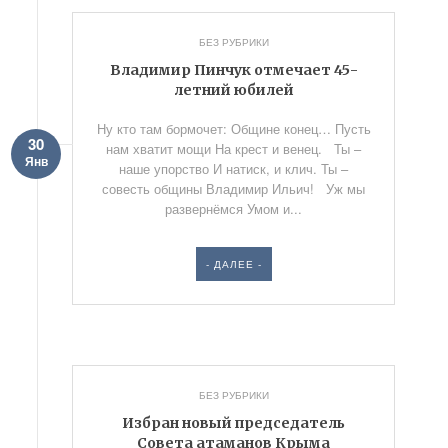
БЕЗ РУБРИКИ
Владимир Пинчук отмечает 45-
летний юбилей
Ну кто там бормочет: Общине конец… Пусть
30
нам хватит мощи На крест и венец. Ты –
Янв
наше упорство И натиск, и клич. Ты –
совесть общины Владимир Ильич! Уж мы
развернёмся Умом и...
- ДАЛЕЕ -
БЕЗ РУБРИКИ
Избран новый председатель
Совета атаманов Крыма