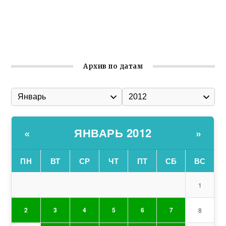
организации
Ильин день: история и значение праздника
Гумпомощь для десантников накануне Дня ВДВ
Архив по датам
ЯНВАРЬ 2012
«
»
ПН
ВТ
СР
ЧТ
ПТ
СБ
ВС
1
2
3
4
5
6
7
8