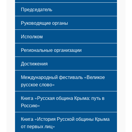
Флаг
Структура
Председатель
Герб
Мероприятия
Гимн
Устав
Руководящие органы
Исполком
Региональные организации
Достижения
Международный фестиваль «Великое
русское слово»
Книга «Русская община Крыма: путь в
Россию»
Книга «История Русской общины Крыма
от первых лиц»