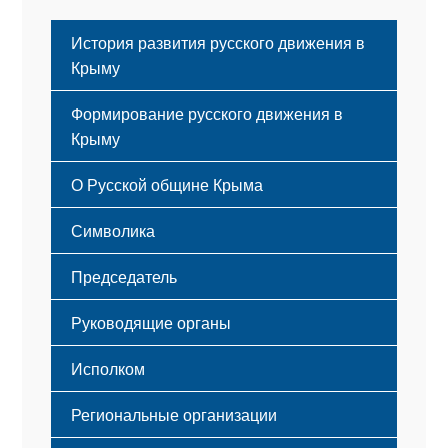
История развития русского движения в
Крыму
Формирование русского движения в
Крыму
Русский Крым
О Русской общине Крыма
Этапы становления
Символика
Принципы деятельности
Флаг
Структура
Председатель
Герб
Мероприятия
Гимн
Устав
Руководящие органы
Исполком
Региональные организации