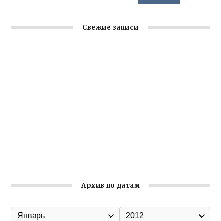
Свежие записи
Крымское отделение «Ассамблеи народов России»
реализует проект «С чего начинается Родина»
Встреча с активом Ялтинской организации Русской
общины Крыма
Заслуженная награда руководителю волонтёрской
организации
Ильин день: история и значение праздника
Гумпомощь для десантников накануне Дня ВДВ
Архив по датам