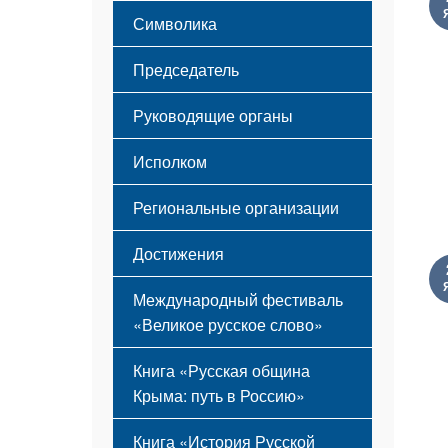
Этапы становления
Символика
Принципы деятельности
Флаг
Структура
Председатель
Герб
Мероприятия
Гимн
Устав
Руководящие органы
Исполком
Региональные организации
Достижения
Международный фестиваль
«Великое русское слово»
Книга «Русская община
Крыма: путь в Россию»
Книга «История Русской