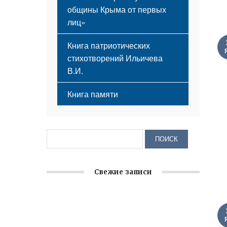
общины Крыма от первых
лиц»
Книга патриотических
стихотворений Ильичева
В.И.
Книга памяти
Свежие записи
Крымское отделение «Ассамблеи
народов России» реализует проект «С
чего начинается Родина»