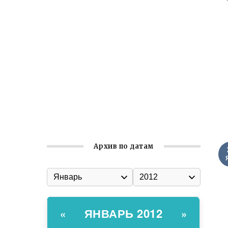
Встреча с активом Ялтинской
организации Русской общины Крыма
Заслуженная награда руководителю
волонтёрской организации
Ильин день: история и значение
праздника
Гумпомощь для десантников накануне
Дня ВДВ
Архив по датам
ЯНВАРЬ 2012
«
»