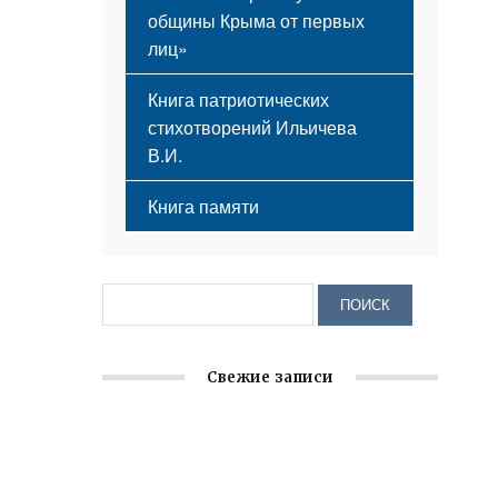
общины Крыма от первых
лиц»
Книга патриотических
стихотворений Ильичева
В.И.
Книга памяти
Свежие записи
Крымское отделение «Ассамблеи
народов России» реализует проект «С
чего начинается Родина»