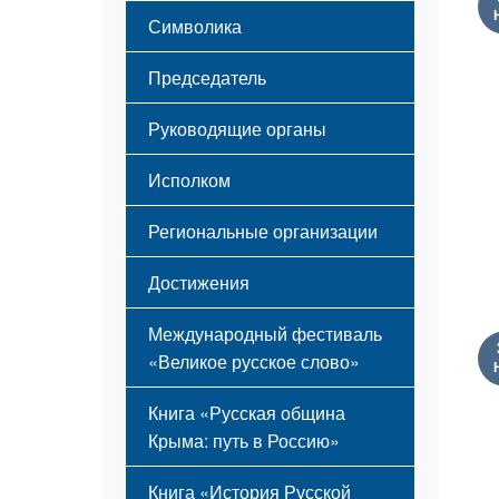
Этапы становления
Символика
Принципы деятельности
Флаг
Структура
Председатель
Герб
Мероприятия
Гимн
Устав
Руководящие органы
Исполком
Региональные организации
Достижения
Международный фестиваль
«Великое русское слово»
Книга «Русская община
Крыма: путь в Россию»
Книга «История Русской