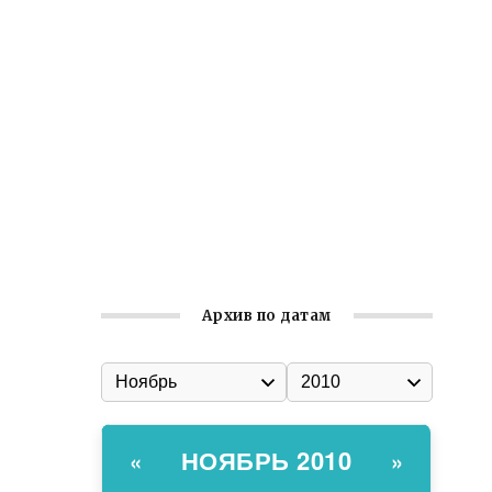
Встреча с активом Ялтинской
организации Русской общины Крыма
Заслуженная награда руководителю
волонтёрской организации
Ильин день: история и значение
праздника
Гумпомощь для десантников накануне
Дня ВДВ
Архив по датам
НОЯБРЬ 2010
«
»