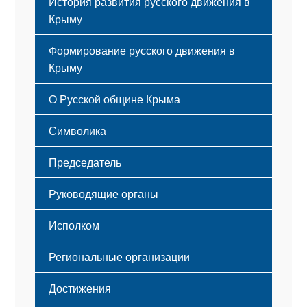
История развития русского движения в
Крыму
Формирование русского движения в
Крыму
Русский Крым
О Русской общине Крыма
Этапы становления
Символика
Принципы деятельности
Флаг
Структура
Председатель
Герб
Мероприятия
Гимн
Устав
Руководящие органы
Исполком
Региональные организации
Достижения