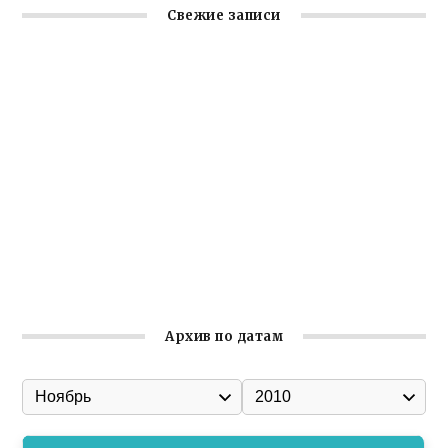
Свежие записи
Крымское отделение «Ассамблеи народов России»
реализует проект «С чего начинается Родина»
Встреча с активом Ялтинской организации Русской
общины Крыма
Заслуженная награда руководителю волонтёрской
организации
Ильин день: история и значение праздника
Гумпомощь для десантников накануне Дня ВДВ
Архив по датам