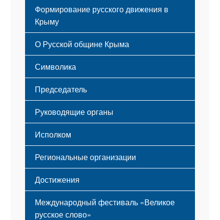
Формирование русского движения в
Крыму
Русский Крым
О Русской общине Крыма
Этапы становления
Символика
Принципы деятельности
Флаг
Структура
Председатель
Герб
Мероприятия
Гимн
Устав
Руководящие органы
Исполком
Региональные организации
Достижения
Международный фестиваль «Великое
русское слово»