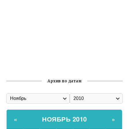
Крымское отделение «Ассамблеи народов России»
реализует проект «С чего начинается Родина»
Встреча с активом Ялтинской организации Русской
общины Крыма
Заслуженная награда руководителю волонтёрской
организации
Ильин день: история и значение праздника
Гумпомощь для десантников накануне Дня ВДВ
Архив по датам
НОЯБРЬ 2010
«
»