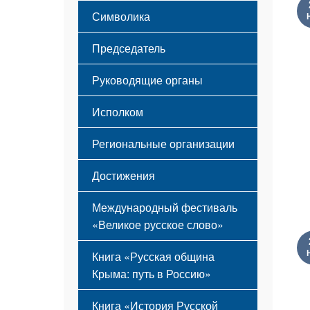
Этапы становления
Символика
Принципы деятельности
Флаг
Структура
Председатель
Герб
Мероприятия
Гимн
Устав
Руководящие органы
Исполком
Региональные организации
Достижения
Международный фестиваль
«Великое русское слово»
Книга «Русская община
Крыма: путь в Россию»
Книга «История Русской