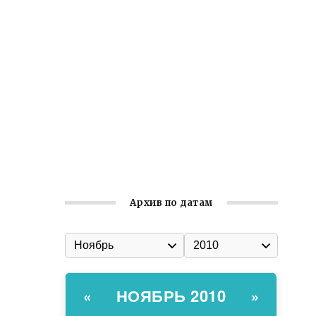
Ильин день: история и значение
праздника
Гумпомощь для десантников накануне
Дня ВДВ
Улица Карла Маркса в Феодосии стала
улицей Соборной
Состоялось собрание
Симферопольской городской
организации Русской общины Крыма
Архив по датам
НОЯБРЬ 2010
«
»