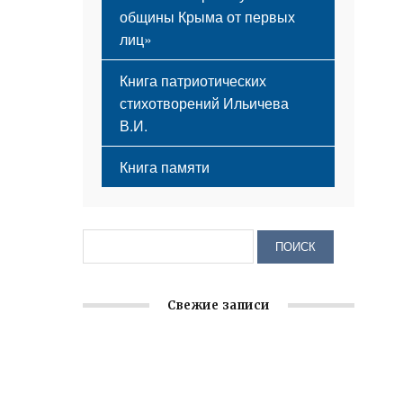
общины Крыма от первых
лиц»
Книга патриотических
стихотворений Ильичева
В.И.
Книга памяти
Свежие записи
Заслуженная награда руководителю
волонтёрской организации