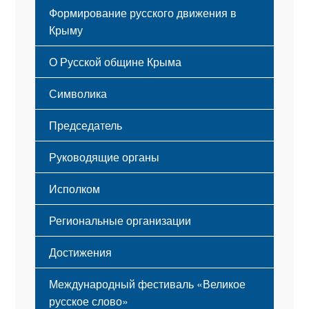
Формирование русского движения в
Крыму
Русский Крым
О Русской общине Крыма
Этапы становления
Символика
Принципы деятельности
Флаг
Структура
Председатель
Герб
Мероприятия
Гимн
Устав
Руководящие органы
Исполком
Региональные организации
Достижения
Международный фестиваль «Великое
русское слово»