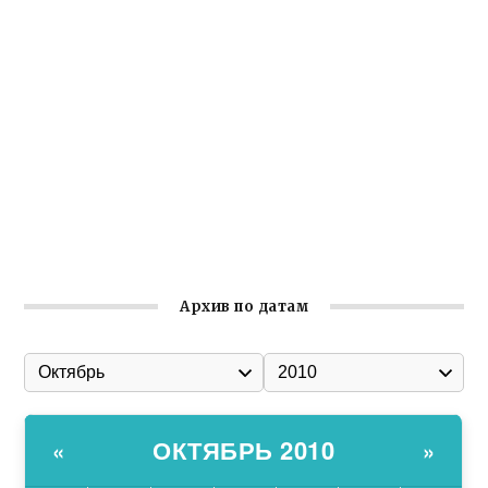
Крымское отделение «Ассамблеи народов России»
реализует проект «С чего начинается Родина»
Встреча с активом Ялтинской организации Русской
общины Крыма
Заслуженная награда руководителю волонтёрской
организации
Ильин день: история и значение праздника
Гумпомощь для десантников накануне Дня ВДВ
Архив по датам
ОКТЯБРЬ 2010
«
»