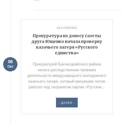
БЕЗ РУБРИКИ
Прокуратура по доносу газеты
друга Ющенко начала проверку
казачьего лагеря «Русского
единства»
08
Прокуратурой Бахчисарайского района
Окт
начата доследственная проверка
деятельности международного молодежного
казачьего лагеря, который минувшим летом
работал под патронатом партии «Русское...
- ДАЛЕЕ -