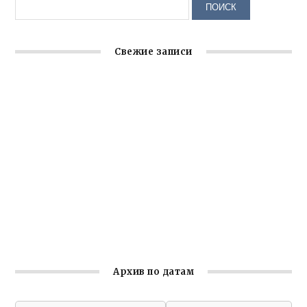
Свежие записи
Крымское отделение «Ассамблеи народов России»
реализует проект «С чего начинается Родина»
Встреча с активом Ялтинской организации Русской
общины Крыма
Заслуженная награда руководителю волонтёрской
организации
Ильин день: история и значение праздника
Гумпомощь для десантников накануне Дня ВДВ
Архив по датам