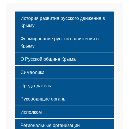
История развития русского движения в
Крыму
Формирование русского движения в
Крыму
Русский Крым
О Русской общине Крыма
Этапы становления
Символика
Принципы деятельности
Флаг
Структура
Председатель
Герб
Мероприятия
Гимн
Устав
Руководящие органы
Исполком
Региональные организации