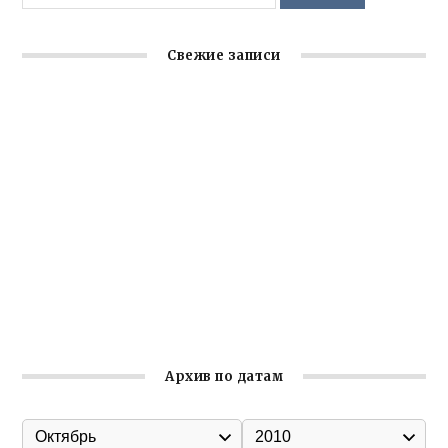
Свежие записи
Крымское отделение «Ассамблеи народов России»
реализует проект «С чего начинается Родина»
Встреча с активом Ялтинской организации Русской
общины Крыма
Заслуженная награда руководителю волонтёрской
организации
Ильин день: история и значение праздника
Гумпомощь для десантников накануне Дня ВДВ
Архив по датам