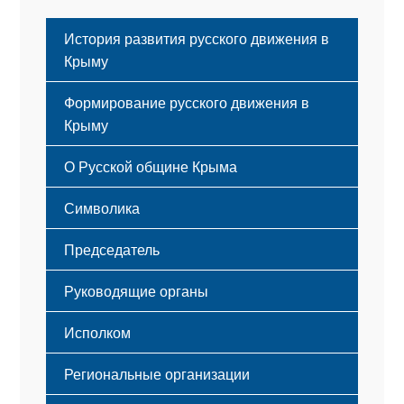
История развития русского движения в
Крыму
Формирование русского движения в
Крыму
Русский Крым
О Русской общине Крыма
Этапы становления
Символика
Принципы деятельности
Флаг
Структура
Председатель
Герб
Мероприятия
Гимн
Устав
Руководящие органы
Исполком
Региональные организации