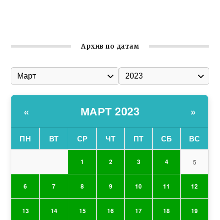
Ильин день: история и значение праздника
Гумпомощь для десантников накануне Дня ВДВ
Архив по датам
МАРТ 2023
«
»
ПН
ВТ
СР
ЧТ
ПТ
СБ
ВС
1
2
3
4
5
6
7
8
9
10
11
12
13
14
15
16
17
18
19