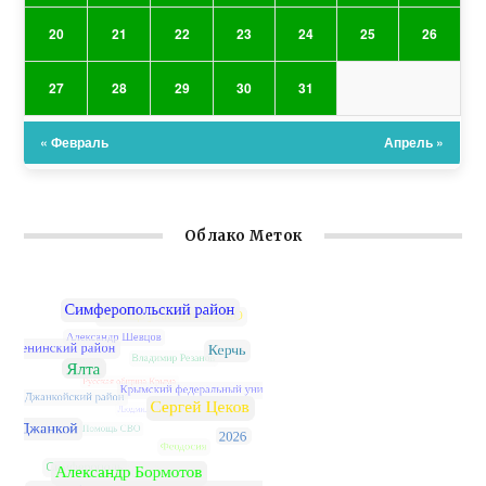
20
21
22
23
24
25
26
27
28
29
30
31
« Февраль
Апрель »
Облако Меток