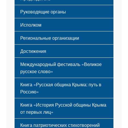
Мероприятия
Гимн
Устав
Руководящие органы
Исполком
Региональные организации
Достижения
Международный фестиваль «Великое
русское слово»
Книга «Русская община Крыма: путь в
Россию»
Книга «История Русской общины Крыма
от первых лиц»
Книга патриотических стихотворений