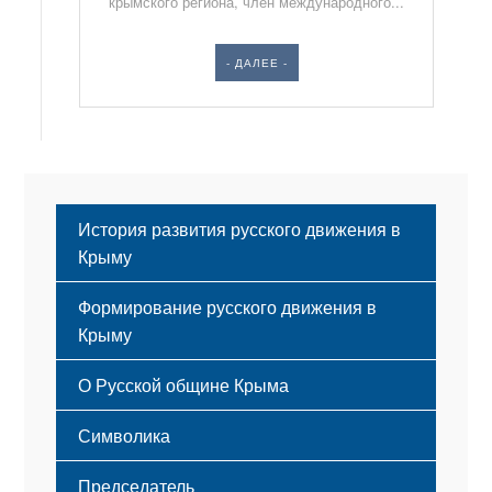
крымского региона, член международного...
- ДАЛЕЕ -
История развития русского движения в
Крыму
Формирование русского движения в
Крыму
Русский Крым
О Русской общине Крыма
Этапы становления
Символика
Принципы деятельности
Флаг
Структура
Председатель
Герб