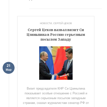
НОВОСТИ
,
СЕРГЕЙ ЦЕКОВ
Сергей Цеков назвал визит Си
Цзиньпина в Россию серьезным
посылом Западу
21
Мар
Визит председателя КНР Си Цзиньпина
показывает особые отношение с Россией и
является серьезным посылом западным
странам, сказал журналистам сенатор РФ от