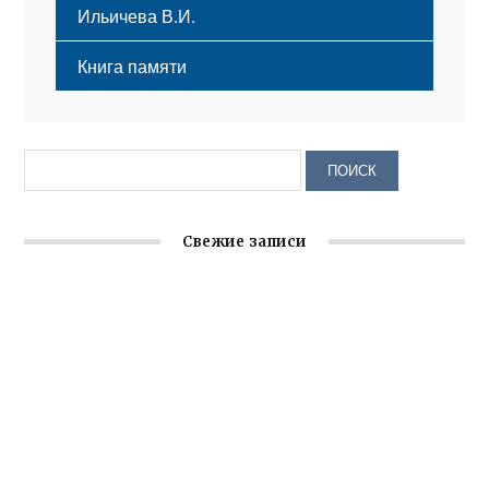
Ильичева В.И.
Книга памяти
Свежие записи
Крымское отделение «Ассамблеи народов России»
реализует проект «С чего начинается Родина»
Встреча с активом Ялтинской организации Русской
общины Крыма
Заслуженная награда руководителю волонтёрской
организации