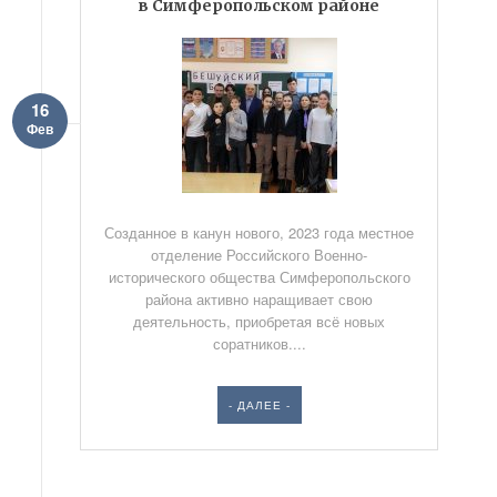
в Симферопольском районе
16
Фев
Созданное в канун нового, 2023 года местное
отделение Российского Военно-
исторического общества Симферопольского
района активно наращивает свою
деятельность, приобретая всё новых
соратников....
- ДАЛЕЕ -