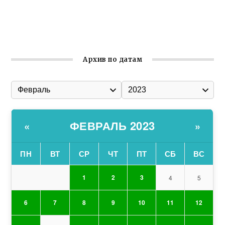
Ильин день: история и значение праздника
Гумпомощь для десантников накануне Дня ВДВ
Архив по датам
ФЕВРАЛЬ 2023
«
»
ПН
ВТ
СР
ЧТ
ПТ
СБ
ВС
1
2
3
4
5
6
7
8
9
10
11
12