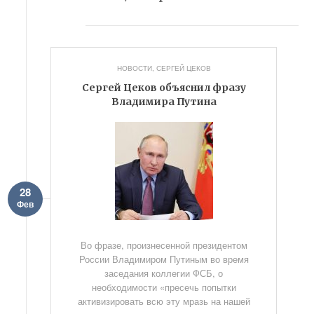
НОВОСТИ
,
СЕРГЕЙ ЦЕКОВ
Сергей Цеков объяснил фразу
Владимира Путина
28
Фев
Во фразе, произнесенной президентом
России Владимиром Путиным во время
заседания коллегии ФСБ, о
необходимости «пресечь попытки
активизировать всю эту мразь на нашей