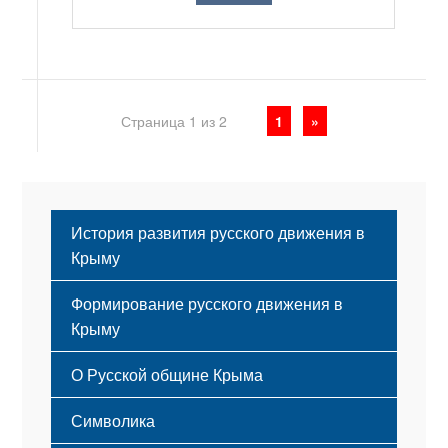
Страница 1 из 2
1
»
История развития русского движения в
Крыму
Формирование русского движения в
Крыму
Русский Крым
О Русской общине Крыма
Этапы становления
Символика
Принципы деятельности
Флаг