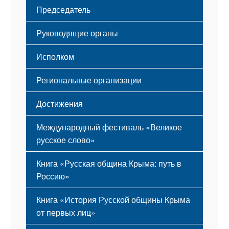
Структура
Председатель
Герб
Мероприятия
Гимн
Устав
Руководящие органы
Исполком
Региональные организации
Достижения
Международный фестиваль «Великое
русское слово»
Книга «Русская община Крыма: путь в
Россию»
Книга «История Русской общины Крыма
от первых лиц»