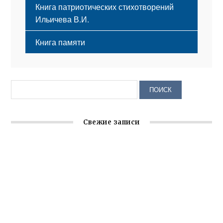
Книга патриотических стихотворений
Ильичева В.И.
Книга памяти
Свежие записи
Крымское отделение «Ассамблеи народов России»
реализует проект «С чего начинается Родина»
Встреча с активом Ялтинской организации Русской
общины Крыма
Заслуженная награда руководителю волонтёрской
организации