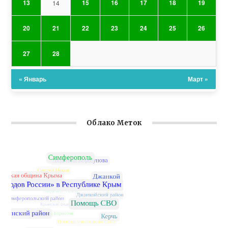
13
15
16
17
18
19
14
20
21
22
23
24
25
26
27
28
« Январь
Март »
Облако Меток