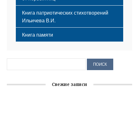
Книга патриотических стихотворений
Ильичева В.И.
Книга памяти
Свежие записи
Крымское отделение «Ассамблеи народов России»
реализует проект «С чего начинается Родина»
Встреча с активом Ялтинской организации Русской
общины Крыма
Заслуженная награда руководителю волонтёрской