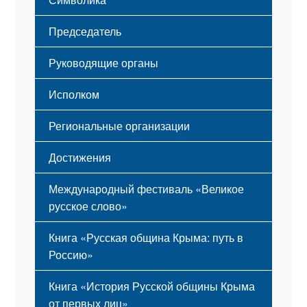
Принципы деятельности
Флаг
Структура
Председатель
Герб
Мероприятия
Гимн
Устав
Руководящие органы
Исполком
Региональные организации
Достижения
Международный фестиваль «Великое
русское слово»
Книга «Русская община Крыма: путь в
Россию»
Книга «История Русской общины Крыма
от первых лиц»