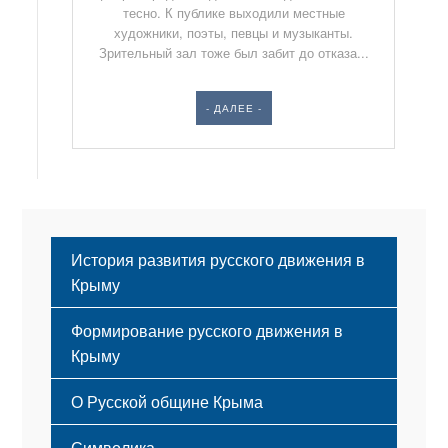
тесно. К публике выходили местные
художники, поэты, певцы и музыканты.
Зрительный зал тоже был забит до отказа...
- ДАЛЕЕ -
История развития русского движения в
Крыму
Формирование русского движения в
Крыму
Русский Крым
О Русской общине Крыма
Этапы становления
Символика