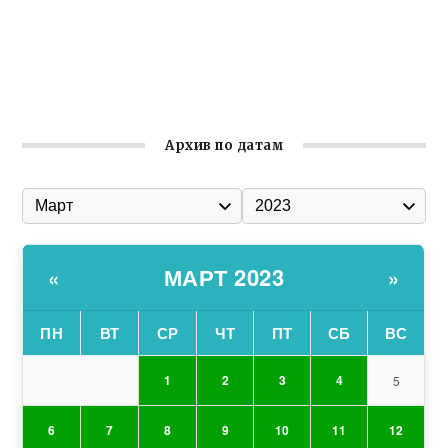
организации
Ильин день: история и значение праздника
Гумпомощь для десантников накануне Дня ВДВ
Архив по датам
МАРТ 2023
«
»
ПН
ВТ
СР
ЧТ
ПТ
СБ
ВС
1
2
3
4
5
6
7
8
9
10
11
12