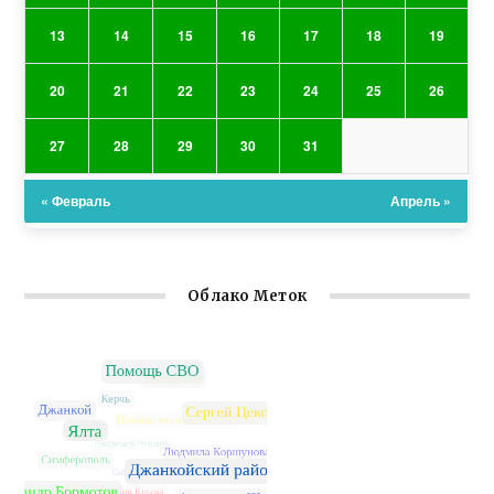
13
14
15
16
17
18
19
20
21
22
23
24
25
26
27
28
29
30
31
« Февраль
Апрель »
Облако Меток