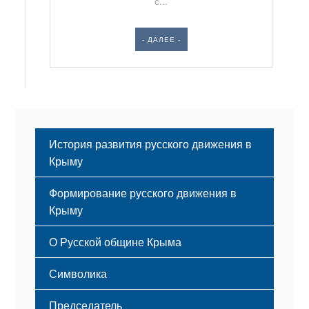
с...
- ДАЛЕЕ -
История развития русского движения в
Крыму
Формирование русского движения в
Крыму
Русский Крым
О Русской общине Крыма
Этапы становления
Символика
Принципы деятельности
Флаг
Структура
Председатель
Герб