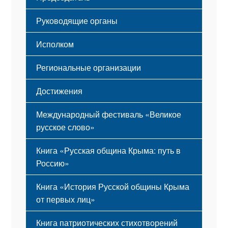
Мероприятия
Гимн
Устав
Руководящие органы
Исполком
Региональные организации
Достижения
Международный фестиваль «Великое
русское слово»
Книга «Русская община Крыма: путь в
Россию»
Книга «История Русской общины Крыма
от первых лиц»
Книга патриотических стихотворений