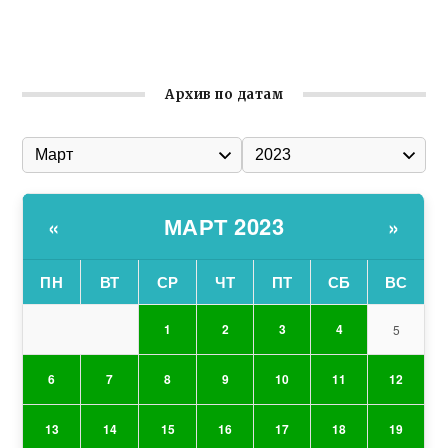
Ильин день: история и значение праздника
Гумпомощь для десантников накануне Дня ВДВ
Архив по датам
МАРТ 2023
«
»
ПН
ВТ
СР
ЧТ
ПТ
СБ
ВС
1
2
3
4
5
6
7
8
9
10
11
12
13
14
15
16
17
18
19