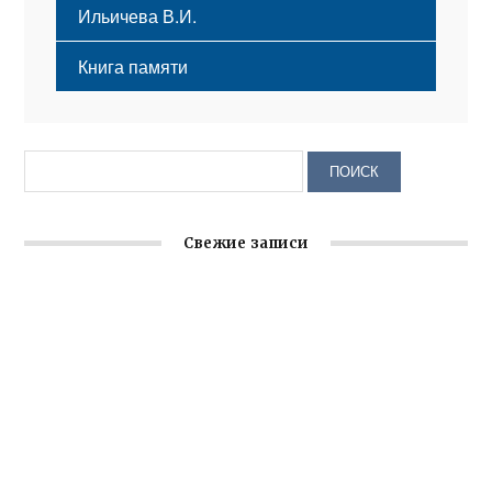
Ильичева В.И.
Книга памяти
Свежие записи
Крымское отделение «Ассамблеи народов России»
реализует проект «С чего начинается Родина»
Встреча с активом Ялтинской организации Русской
общины Крыма
Заслуженная награда руководителю волонтёрской
организации