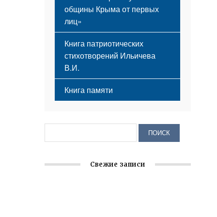
общины Крыма от первых
лиц»
Книга патриотических
стихотворений Ильичева
В.И.
Книга памяти
Свежие записи
Крымское отделение «Ассамблеи
народов России» реализует проект «С
чего начинается Родина»