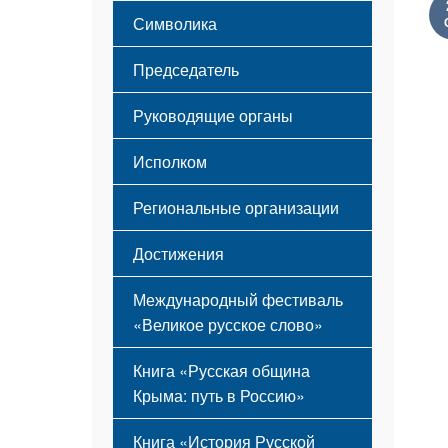
Этапы становления
Символика
Принципы деятельности
Флаг
Структура
Председатель
Герб
Мероприятия
Гимн
Устав
Руководящие органы
Исполком
Региональные организации
Достижения
Международный фестиваль
«Великое русское слово»
Книга «Русская община
Крыма: путь в Россию»
Книга «История Русской