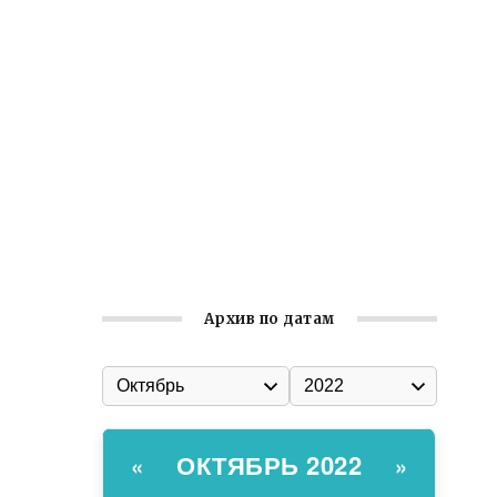
Встреча с активом Ялтинской
организации Русской общины Крыма
Заслуженная награда руководителю
волонтёрской организации
Ильин день: история и значение
праздника
Гумпомощь для десантников накануне
Дня ВДВ
Архив по датам
ОКТЯБРЬ 2022
«
»