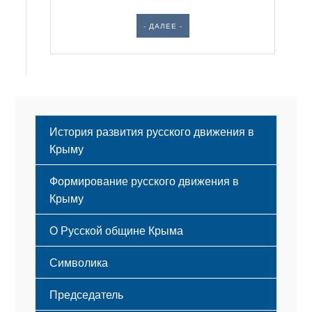
- ДАЛЕЕ -
История развития русского движения в
Крыму
Формирование русского движения в
Крыму
Русский Крым
О Русской общине Крыма
Этапы становления
Символика
Принципы деятельности
Флаг
Структура
Председатель
Герб
Мероприятия