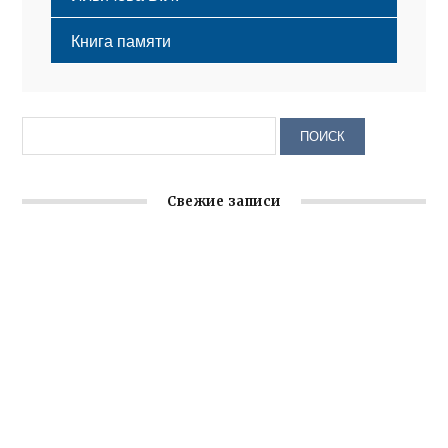
Книга памяти
Свежие записи
Крымское отделение «Ассамблеи народов России»
реализует проект «С чего начинается Родина»
Встреча с активом Ялтинской организации Русской
общины Крыма
Заслуженная награда руководителю волонтёрской
организации
Ильин день: история и значение праздника