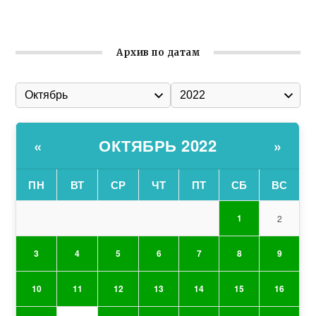
Гумпомощь для десантников накануне Дня ВДВ
Архив по датам
ОКТЯБРЬ 2022
«
»
ПН
ВТ
СР
ЧТ
ПТ
СБ
ВС
1
2
3
4
5
6
7
8
9
10
11
12
13
14
15
16