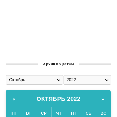
реализует проект «С чего начинается Родина»
Встреча с активом Ялтинской организации Русской
общины Крыма
Заслуженная награда руководителю волонтёрской
организации
Ильин день: история и значение праздника
Гумпомощь для десантников накануне Дня ВДВ
Архив по датам
ОКТЯБРЬ 2022
«
»
ПН
ВТ
СР
ЧТ
ПТ
СБ
ВС