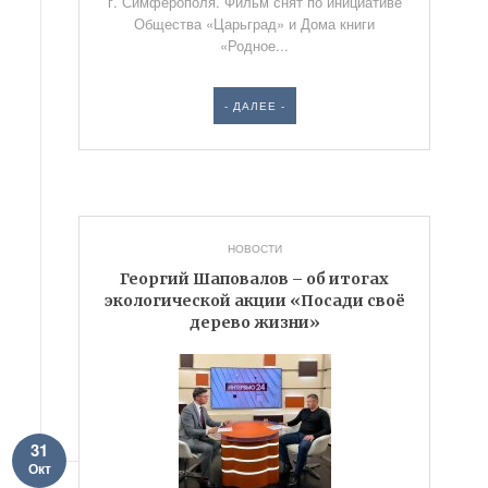
г. Симферополя. Фильм снят по инициативе
Общества «Царьград» и Дома книги
«Родное...
- ДАЛЕЕ -
НОВОСТИ
Георгий Шаповалов – об итогах
экологической акции «Посади своё
дерево жизни»
31
Окт