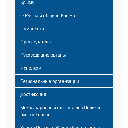
Крыму
Русский Крым
О Русской общине Крыма
Этапы становления
Символика
Принципы деятельности
Флаг
Структура
Председатель
Герб
Мероприятия
Гимн
Устав
Руководящие органы
Исполком
Региональные организации
Достижения
Международный фестиваль «Великое
русское слово»
Книга «Русская община Крыма: путь в