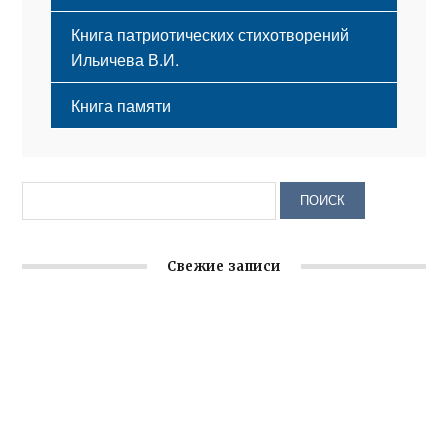
Книга патриотических стихотворений
Ильичева В.И.
Книга памяти
Свежие записи
Заслуженная награда руководителю волонтёрской
организации
Ильин день: история и значение праздника
Гумпомощь для десантников накануне Дня ВДВ
Улица Карла Маркса в Феодосии стала улицей