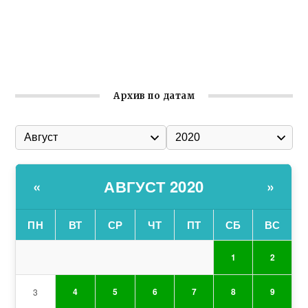
Соборной
Состоялось собрание Симферопольской городской
организации Русской общины Крыма
Архив по датам
АВГУСТ 2020
«
»
ПН
ВТ
СР
ЧТ
ПТ
СБ
ВС
1
2
4
5
6
7
8
9
3