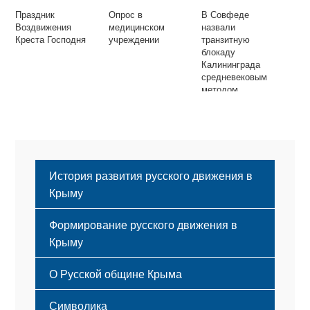
Праздник
Опрос в
В Совфеде
Воздвижения
медицинском
назвали
Креста Господня
учреждении
транзитную
блокаду
Калининграда
средневековым
методом
История развития русского движения в
Крыму
Формирование русского движения в
Крыму
Русский Крым
О Русской общине Крыма
Этапы становления
Символика
Принципы деятельности