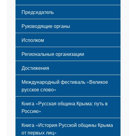
Флаг
Структура
Председатель
Герб
Мероприятия
Гимн
Устав
Руководящие органы
Исполком
Региональные организации
Достижения
Международный фестиваль «Великое
русское слово»
Книга «Русская община Крыма: путь в
Россию»
Книга «История Русской общины Крыма
от первых лиц»