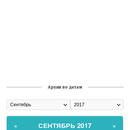
Крымское отделение «Ассамблеи народов России»
реализует проект «С чего начинается Родина»
Встреча с активом Ялтинской организации Русской
общины Крыма
Заслуженная награда руководителю волонтёрской
организации
Ильин день: история и значение праздника
Гумпомощь для десантников накануне Дня ВДВ
Архив по датам
СЕНТЯБРЬ 2017
«
»