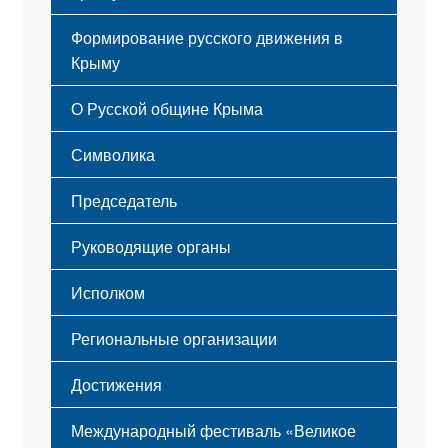
Формирование русского движения в
Крыму
Русский Крым
О Русской общине Крыма
Этапы становления
Символика
Принципы деятельности
Флаг
Структура
Председатель
Герб
Мероприятия
Гимн
Устав
Руководящие органы
Исполком
Региональные организации
Достижения
Международный фестиваль «Великое