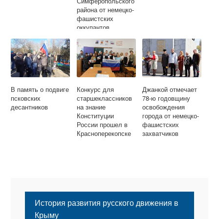
Симферопольского
района от немецко-
фашистских
оккупантов
В память о подвиге
Конкурс для
Джанкой отмечает
псковских
старшеклассников
78-ю годовщину
десантников
на знание
освобождения
Конституции
города от немецко-
России прошел в
фашистских
Красноперекопске
захватчиков
История развития русского движения в
Крыму