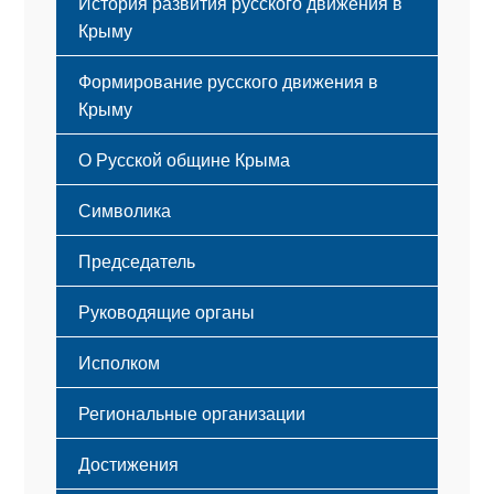
История развития русского движения в
Крыму
Формирование русского движения в
Крыму
Русский Крым
О Русской общине Крыма
Этапы становления
Символика
Принципы деятельности
Флаг
Структура
Председатель
Герб
Мероприятия
Гимн
Устав
Руководящие органы
Исполком
Региональные организации
Достижения