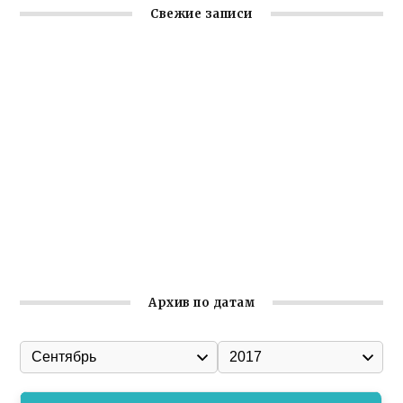
Свежие записи
Крымское отделение «Ассамблеи народов России»
реализует проект «С чего начинается Родина»
Встреча с активом Ялтинской организации Русской
общины Крыма
Заслуженная награда руководителю волонтёрской
организации
Ильин день: история и значение праздника
Гумпомощь для десантников накануне Дня ВДВ
Архив по датам