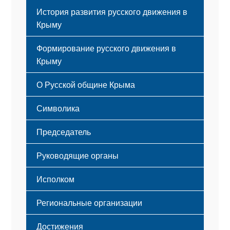
История развития русского движения в
Крыму
Формирование русского движения в
Крыму
Русский Крым
О Русской общине Крыма
Этапы становления
Символика
Принципы деятельности
Флаг
Структура
Председатель
Герб
Мероприятия
Гимн
Устав
Руководящие органы
Исполком
Региональные организации
Достижения