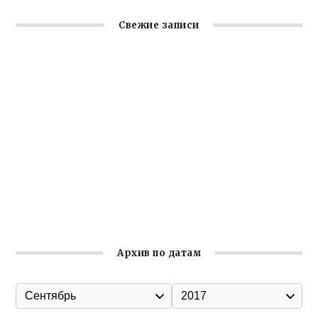
Свежие записи
Крымское отделение «Ассамблеи народов России»
реализует проект «С чего начинается Родина»
Встреча с активом Ялтинской организации Русской
общины Крыма
Заслуженная награда руководителю волонтёрской
организации
Ильин день: история и значение праздника
Гумпомощь для десантников накануне Дня ВДВ
Архив по датам