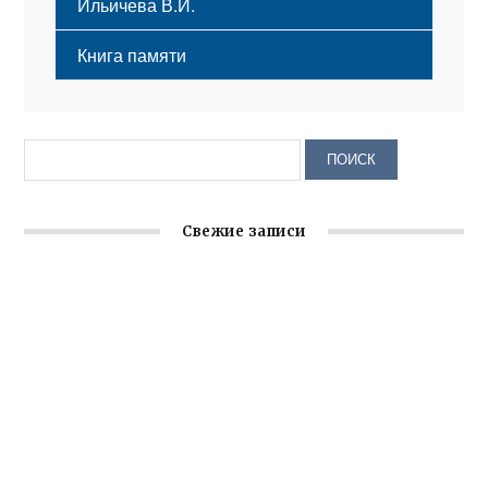
Ильичева В.И.
Книга памяти
Свежие записи
Заслуженная награда руководителю волонтёрской
организации
Ильин день: история и значение праздника
Гумпомощь для десантников накануне Дня ВДВ
Улица Карла Маркса в Феодосии стала улицей
Соборной