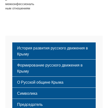
межконфессиональ
ным отношениям
История развития русского движения в
Крыму
Формирование русского движения в
Крыму
Русский Крым
О Русской общине Крыма
Этапы становления
Символика
Принципы деятельности
Флаг
Структура
Председатель
Герб
Мероприятия