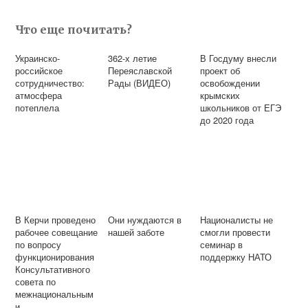
Что еще почитать?
Украинско-
362-х летие
В Госдуму внесли
российское
Переяславской
проект об
сотрудничество:
Рады (ВИДЕО)
освобождении
атмосфера
крымских
потеплела
школьников от ЕГЭ
до 2020 года
В Керчи проведено
Они нуждаются в
Националисты не
рабочее совещание
нашей заботе
смогли провести
по вопросу
семинар в
функционирования
поддержку НАТО
Консультативного
совета по
межнациональным
и