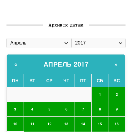
Состоялось собрание Симферопольской городской
организации Русской общины Крыма
Архив по датам
АПРЕЛЬ 2017
«
»
ПН
ВТ
СР
ЧТ
ПТ
СБ
ВС
1
2
3
4
5
6
7
8
9
10
11
12
13
14
15
16