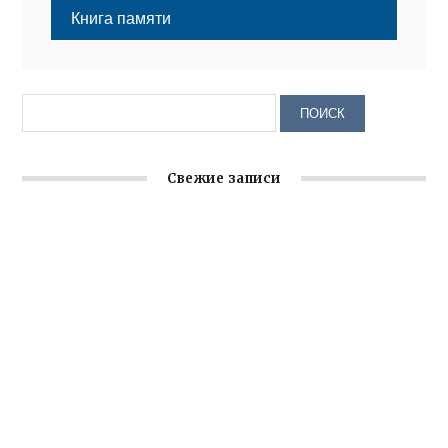
Книга памяти
Свежие записи
Крымское отделение «Ассамблеи народов России»
реализует проект «С чего начинается Родина»
Встреча с активом Ялтинской организации Русской
общины Крыма
Заслуженная награда руководителю волонтёрской
организации
Ильин день: история и значение праздника
Гумпомощь для десантников накануне Дня ВДВ