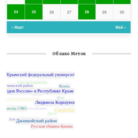
24
25
28
26
27
29
30
« Март
Май »
Облако Меток