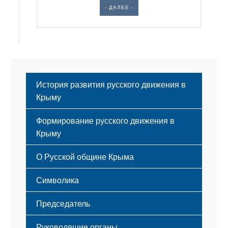
- ДАЛЕЕ -
История развития русского движения в
Крыму
Формирование русского движения в
Крыму
Русский Крым
О Русской общине Крыма
Этапы становления
Символика
Принципы деятельности
Флаг
Структура
Председатель
Герб
Мероприятия
Гимн
Устав
Руководящие органы