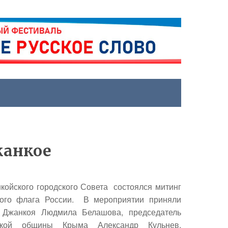
жанкое
койского городского Совета состоялся митинг
ого флага России. В мероприятии приняли
г. Джанкоя
Людмила Белашова
, председатель
усской общины Крыма
Александр Кульнев
,