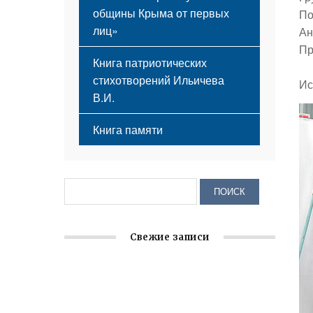
общины Крыма от первых
По
лиц»
Ан
Пр
Книга патриотических
стихотворений Ильичева
Ис
В.И.
Книга памяти
Свежие записи
Крымское отделение «Ассамблеи
народов России» реализует проект «С
чего начинается Родина»