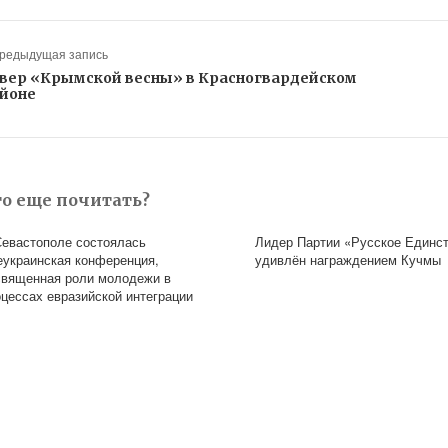
Предыдущая запись
вер «Крымской весны» в Красногвардейском
йоне
то еще почитать?
Севастополе состоялась
Лидер Партии «Русское Единс
еукраинская конференция,
удивлён награждением Кучмы
священная роли молодежи в
оцессах евразийской интеграции