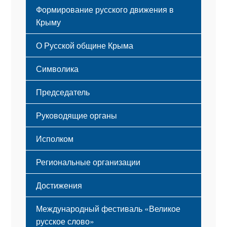
Формирование русского движения в
Крыму
Русский Крым
О Русской общине Крыма
Этапы становления
Символика
Принципы деятельности
Флаг
Структура
Председатель
Герб
Мероприятия
Гимн
Устав
Руководящие органы
Исполком
Региональные организации
Достижения
Международный фестиваль «Великое
русское слово»