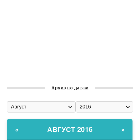
Крымское отделение «Ассамблеи народов России»
реализует проект «С чего начинается Родина»
Встреча с активом Ялтинской организации Русской
общины Крыма
Заслуженная награда руководителю волонтёрской
организации
Ильин день: история и значение праздника
Гумпомощь для десантников накануне Дня ВДВ
Архив по датам
АВГУСТ 2016
«
»