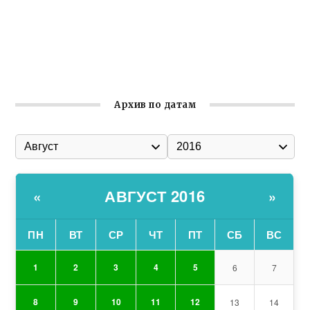
Заслуженная награда руководителю волонтёрской
организации
Ильин день: история и значение праздника
Гумпомощь для десантников накануне Дня ВДВ
Архив по датам
АВГУСТ 2016
«
»
ПН
ВТ
СР
ЧТ
ПТ
СБ
ВС
1
2
3
4
5
6
7
8
9
10
11
12
13
14