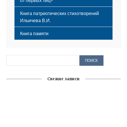
от первых лиц»
Книга патриотических стихотворений
Ильичева В.И.
Книга памяти
Свежие записи
Крымское отделение «Ассамблеи народов России»
реализует проект «С чего начинается Родина»
Встреча с активом Ялтинской организации Русской
общины Крыма