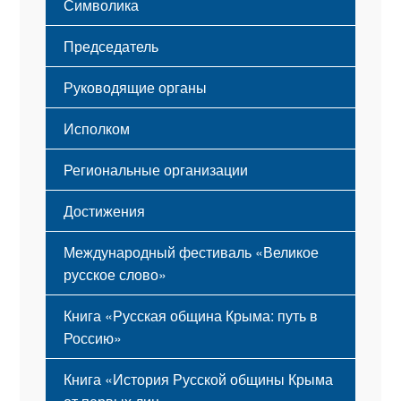
Символика
Принципы деятельности
Флаг
Структура
Председатель
Герб
Мероприятия
Гимн
Устав
Руководящие органы
Исполком
Региональные организации
Достижения
Международный фестиваль «Великое
русское слово»
Книга «Русская община Крыма: путь в
Россию»
Книга «История Русской общины Крыма