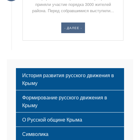
приняли участие порядка 3000 жителей
района. Перед собравшимися выступили...
- ДАЛЕЕ -
История развития русского движения в
Крыму
Формирование русского движения в
Крыму
Русский Крым
О Русской общине Крыма
Этапы становления
Символика
Принципы деятельности