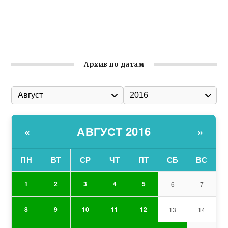
организации
Ильин день: история и значение праздника
Гумпомощь для десантников накануне Дня ВДВ
Архив по датам
АВГУСТ 2016
«
»
ПН
ВТ
СР
ЧТ
ПТ
СБ
ВС
1
2
3
4
5
6
7
8
9
10
11
12
13
14