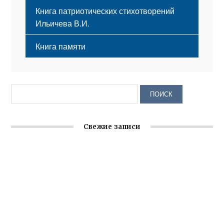
Книга патриотических стихотворений
Ильичева В.И.
Книга памяти
Свежие записи
Крымское отделение «Ассамблеи народов России»
реализует проект «С чего начинается Родина»
Встреча с активом Ялтинской организации Русской
общины Крыма
Заслуженная награда руководителю волонтёрской