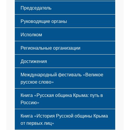
Флаг
Структура
Председатель
Герб
Мероприятия
Гимн
Устав
Руководящие органы
Исполком
Региональные организации
Достижения
Международный фестиваль «Великое
русское слово»
Книга «Русская община Крыма: путь в
Россию»
Книга «История Русской общины Крыма
от первых лиц»