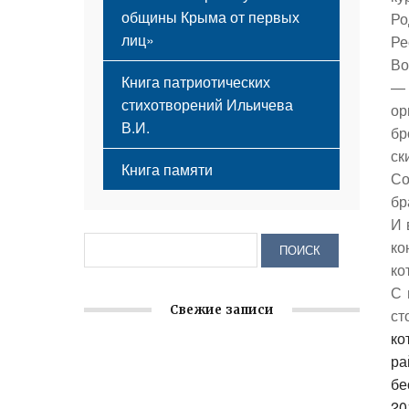
общины Крыма от первых
Ро
лиц»
Ре
Во
Книга патриотических
— 
стихотворений Ильичева
ор
В.И.
бр
ск
Книга памяти
Со
бр
И 
ко
ко
С 
Свежие записи
ст
ко
Заслуженная награда руководителю
ра
волонтёрской организации
бе
20