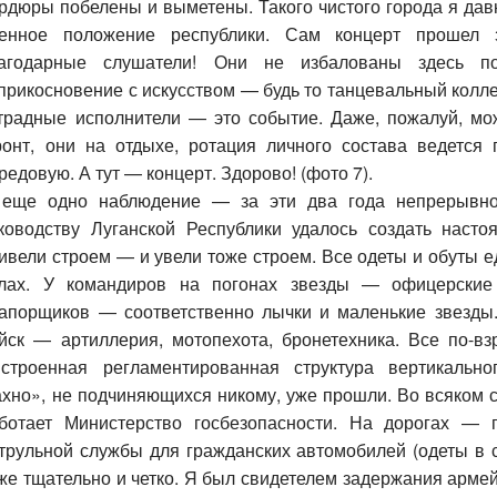
рдюры побелены и выметены. Такого чистого города я давн
енное положение республики. Сам концерт прошел 
агодарные слушатели! Они не избалованы здесь п
прикосновение с искусством — будь то танцевальный колл
традные исполнители — это событие. Даже, пожалуй, м
онт, они на отдыхе, ротация личного состава ведется
редовую. А тут — концерт. Здорово! (фото 7).
еще одно наблюдение — за эти два года непрерывно
ководству Луганской Республики удалось создать наст
ивели строем — и увели тоже строем. Все одеты и обуты е
лах. У командиров на погонах звезды — офицерские 
апорщиков — соответственно лычки и маленькие звезды
йск — артиллерия, мотопехота, бронетехника. Все по-
строенная регламентированная структура вертикальн
хно», не подчиняющихся никому, уже прошли. Во всяком сл
ботает Министерство госбезопасности. На дорогах — 
трульной службы для гражданских автомобилей (одеты в 
же тщательно и четко. Я был свидетелем задержания армей