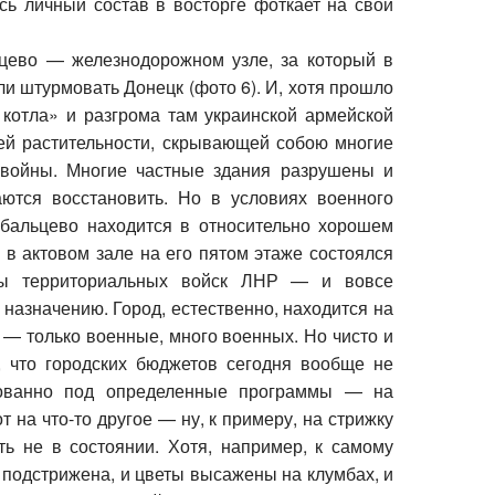
есь личный состав в восторге фоткает на свои
цево
— железнодорожном узле, за который в
ли штурмовать Донецк (фото 6). И, хотя прошло
котла» и разгрома там украинской армейской
ней растительности, скрывающей собою многие
т войны. Многие частные здания разрушены и
ются восстановить. Но в условиях военного
ебальцево находится в относительно хорошем
 в актовом зале на его пятом этаже состоялся
ды территориальных войск ЛНР — и вовсе
назначению. Город, естественно, находится на
 — только военные, много военных. Но чисто и
, что городских бюджетов сегодня вообще не
зованно под определенные программы — на
т на что-то другое — ну, к примеру, на стрижку
ть не в состоянии. Хотя, например, к самому
а подстрижена, и цветы высажены на клумбах, и