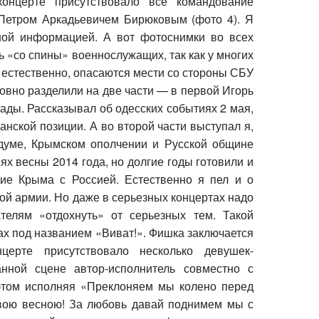
онцерте присутствовало все командование
Петром Аркадьевичем Бирюковым (фото 4). Я
тной информацией. А вот фотоснимки во всех
ь «со спины» военнослужащих, так как у многих
, естественно, опасаются мести со стороны СБУ
ловно разделили на две части — в первой Игорь
ды. Рассказывал об одесских событиях 2 мая,
нской позиции. А во второй части выступал я,
ндуме, Крымском ополчении и Русской общине
ях весны 2014 года, но долгие годы готовили и
ие Крыма с Россией. Естественно я пел и о
ой армии. Но даже в серьезных концертах надо
елям «отдохнуть» от серьезных тем. Такой
ах под названием «Виват!». Фишка заключается
церте присутствовало несколько девушек-
нной сцене автор-исполнитель совместно с
 этом исполняя «Преклоняем мы колено перед
овою весною! За любовь давай поднимем мы с