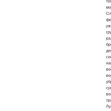
то
мо
C
фе
уж
гр
ра
бр
де
со
на
во
во
уб
су
во
тр
Лу