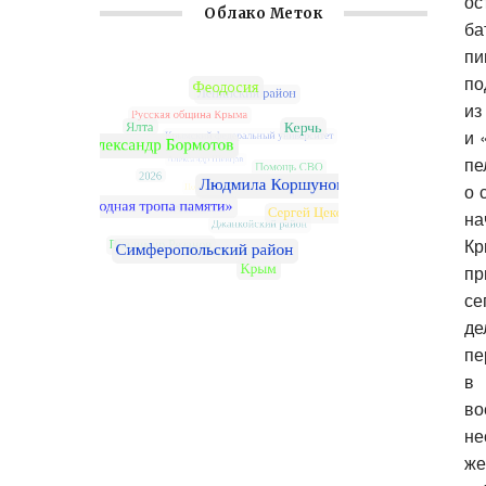
ос
Облако Меток
ба
пи
по
из
и 
пе
о 
на
Кр
пр
се
де
пе
в 
во
не
же