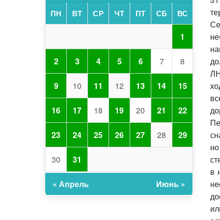
те
ПН
ВТ
СР
ЧТ
ПТ
СБ
ВС
Се
не
1
на
до
2
3
4
5
6
7
8
ЛН
хо
9
10
11
12
13
14
15
вс
до
16
17
18
19
20
21
22
Пе
сн
23
24
25
26
27
28
29
но
ст
30
31
в 
не
« Апрель
Июнь »
до
ил