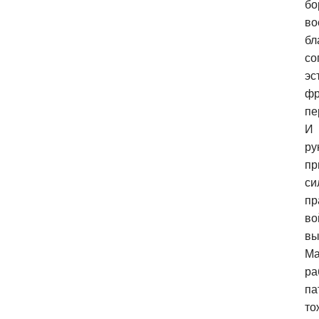
бо
во
бл
со
эс
фр
пе
И 
ру
пр
си
пр
во
вы
Ма
ра
па
то