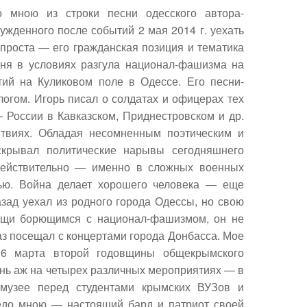
о мною из строки песни одесского автора-
нужденного после событий 2 мая 2014 г. уехать
 проста — его гражданская позиция и тематика
ня в условиях разгула национал-фашизма на
тий на Куликовом поле в Одессе. Его песни-
логом.
Игорь писал о солдатах и офицерах тех
 России в Кавказском, Приднестровском и др.
ствиях. Обладая несомненным поэтическим и
скрывал политические нарывы сегодняшнего
 действительно — именно в сложных военных
тью. Война делает хорошего человека — еще
зад уехал из родного города Одессы, но свою
мощи борющимся с национал-фашизмом, он не
аз посещал с концертами города Донбасса. Мое
16 марта второй годовщины общекрымского
нь аж на четырех различных мероприятиях — в
 музее перед студентами крымских ВУЗов и
редо мною — настоящий бард и патриот своей