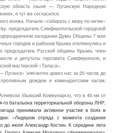
нскую область (ныне — Луганскую Народную
ниях, я тут же согласился.
ного вояжа. Начали «собирать с миру по нитке»
тву, председатель Симферопольской городской
едпраздничном заседании Думы Общины 7 мая
ичных городов и районов Крыма откликнулись и
но председатель Русской общины Крыма, член
могли и депутаты горсовета Симферополя, и
довской мастерской «Таласа».
 Луганск» элегантно довез нас за 20 часов до
с проливным дождем и комендантским часом,
Алчевска
(бывший Коммунарск), что в 45 км от
4-го батальона территориальной обороны ЛНР
,
Бригада принимала активное участие в
боях в
дии: «Лидером отряда с момента создания
ал до июля Александр Костин. К середине лета
в. Группа Алексея Мозгового сформировалась