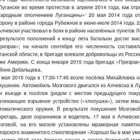
Луганске
во время протестов в апреле
2014 года,
как от
.
ародным ополчением Луганщины»
20 мая
2014 года
о
орону в районе города
Рубежное
в июне-июле 2014 года.
2
Алчевск
и участвовал в боях в районе населённых пунктов
Л
результате пополнений к концу лета батальон достиг м
ризрак»; на начало сентября его численность состави
ганской области, в бригаде воевали добровольцы из Росси
же Америки. С конца января
2015 года
бригада «Призрак»
йоне Дебальцева.
 мая
2015 года
в 17:30-17:45 возле посёлка Михайловка
кушение. Автомобиль Мозгового двигался из Алчевска в Лу
и въезде в посёлок (рядом с местом предыдущего пок
влекающее взрывное устройство («хлопушка»), затем маш
томатического оружия. В результате покушения Мозговой
кретарь, двое охранников и водитель. 17 мая в Алчевск
зговой, на его могиле установлены мраморная памятн
торского знаменитого стихотворения «Хорошо бы в мае уме
 марта 2015 года бригада вошла в состав Народной м