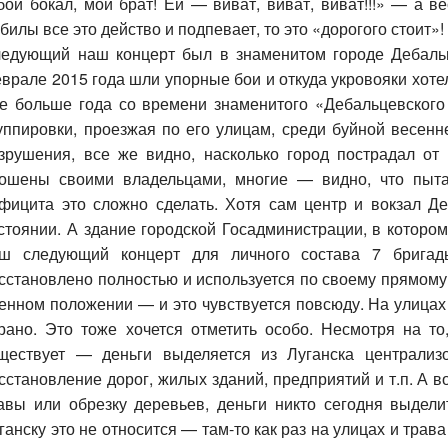
бой бокал, мой брат! Ей — виват, виват, виват!!!» — а в
билы все это действо и подпевает, то это «дорогого стоит»!
ледующий наш концерт был в знаменитом городе
Дебаль
врале 2015 года шли упорные бои и откуда укровояки хоте
е больше года со времени знаменитого «Дебальцевского 
уппировки, проезжая по его улицам, среди буйной весен
зрушения, все же видно, насколько город пострадал о
ошены своими владельцами, многие — видно, что пыта
фицита это сложно сделать. Хотя сам центр и вокзал Д
стоянии. А здание городской Госадминистрации, в котором
ш следующий концерт для личного состава 7 брига
сстановлено полностью и используется по своему прямому 
енном положении — и это чувствуется повсюду. На улицах
рано. Это тоже хочется отметить особо. Несмотря на то
ществует — деньги выделяется из Луганска централи
сстановление дорог, жилых зданий, предприятий и т.п. А во
авы или обрезку деревьев, деньги никто сегодня выдели
ганску это не относится — там-то как раз на улицах и трав