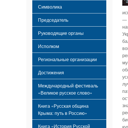
Этапы становления
Символика
Принципы деятельности
ис
Флаг
Структура
— 
Председатель
Герб
Мероприятия
на
Гимн
Устав
Руководящие органы
Ук
ба
Исполком
во
ре
Региональные организации
му
об
Достижения
ус
лу
Международный фестиваль
па
«Великое русское слово»
ос
зн
Книга «Русская община
ре
Крыма: путь в Россию»
би
Книга «История Русской
ку