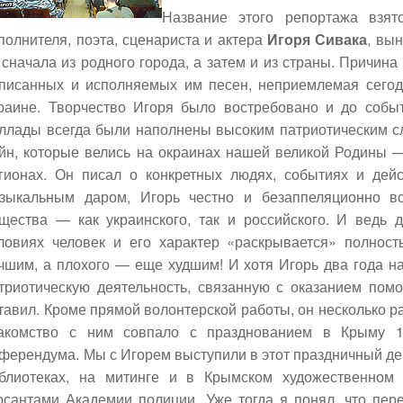
Название этого репортажа взят
полнителя, поэта, сценариста и актера
Игоря Сивака
, вы
сначала из родного города, а затем и из страны. Причина
писанных и исполняемых им песен, неприемлемая сегод
раине. Творчество Игоря было востребовано и до собы
ллады всегда были наполнены высоким патриотическим с
йн, которые велись на окраинах нашей великой Родины —
гионах. Он писал о конкретных людях, событиях и дей
зыкальным даром, Игорь честно и безаппеляционно в
щества — как украинского, так и российского. И ведь
ловиях человек и его характер «раскрывается» полнос
чшим, а плохого — еще худшим! И хотя Игорь два года на
триотическую деятельность, связанную с оказанием по
тавил. Кроме прямой волонтерской работы, он несколько р
акомство с ним совпало с празднованием в Крыму 
ферендума. Мы с Игорем выступили в этот праздничный де
блиотеках, на митинге и в Крымском художественном
рсантами Академии полиции. Уже тогда я понял, что пе