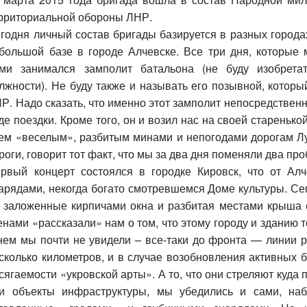
рриториальной обороны ЛНР.
годня личный состав бригады базируется в разных города
большой базе в городе Алчевске. Все три дня, которые 
ми занимался замполит батальона (не буду изобретат
лжности). Не буду также и называть его позывной, кото
Р. Надо сказать, что именно этот замполит непосредствен
де поездки. Кроме того, он и возил нас на своей старень
ем «веселым», разбитым минами и непогодами дорогам Лу
роги, говорит тот факт, что мы за два дня поменяли два пр
рвый концерт состоялся в городке
Кировск
, что от Ал
арядами, некогда богато смотревшемся Доме культуры. Сег
 заложенные кирпичами окна и разбитая местами крыша
енами «рассказали» нам о том, что этому городу и зданию 
нем мы почти не увидели – все-таки до фронта — линии р
сколько километров, и в случае возобновления активных 
сягаемости «укровской арты». А то, что они стреляют куда
и объекты инфраструктуры, мы убедились и сами, на