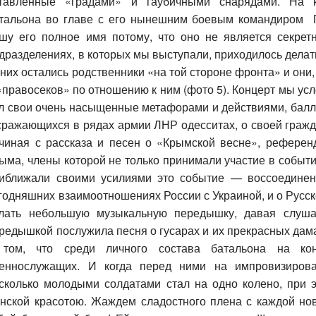
тавленные «градами» и гаубичными снарядами. На к
тальона во главе с его нынешним боевым командиром 
шу его полное имя потому, что оно не является секре
дразделениях, в которых мы выступали, приходилось делат
 них остались родственники «на той стороне фронта» и они
«правосеков» по отношению к ним (фото 5). Концерт мы ус
л свои очень насыщенные метафорами и действиями, балла
сражающихся в рядах армии ЛНР одесситах, о своей гражда
чиная с рассказа и песен о «Крымской весне», рефере
ыма, члены которой не только принимали участие в событи
иближали своими усилиями это событие — воссоединен
годняшних взаимоотношениях России с Украиной, и о Русск
лать небольшую музыкальную передышку, давая слушат
редышкой послужила песня о гусарах и их прекрасных дам
том, что среди личного состава батальона на кон
еннослужащих. И когда перед ними на импровизирова
сколько молодыми солдатами стал на одно колено, при
нской красотою. Жаждем сладостного плена с каждой н