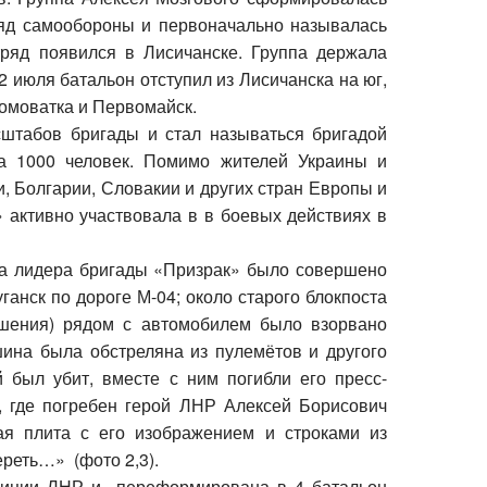
ряд самообороны и первоначально называлась
тряд появился в
Лисичанске
. Группа держала
2 июля
батальон отступил из
Лисичанска
на юг,
омоватка
и
Первомайск
.
асштабов
бригады
и стал называться бригадой
ла 1000 человек. Помимо жителей Украины и
и, Болгарии, Словакии и других стран Европы и
 активно участвовала в в боевых действиях в
 на лидера бригады «Призрак» было совершено
ганск по дороге М-04; около старого блокпоста
ушения) рядом с автомобилем было взорвано
ина была обстреляна из пулемётов и другого
 был убит, вместе с ним погибли его пресс-
е, где погребен герой ЛНР Алексей Борисович
ая плита с его изображением и строками из
реть…» (фото 2,3).
илиции ЛНР и переформирована в 4 батальон