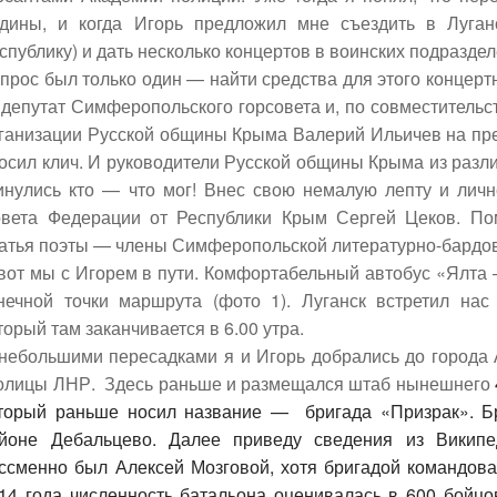
дины, и когда Игорь предложил мне съездить в Луга
спублику) и дать несколько концертов в воинских подразделе
прос был только один — найти средства для этого концерт
депутат Симферопольского горсовета и, по совместительс
ганизации Русской общины Крыма
Валерий Ильичев
на пр
осил клич. И руководители Русской общины Крыма из разл
инулись кто — что мог! Внес свою немалую лепту и лич
вета Федерации от Республики Крым
Сергей Цеков
. По
атья поэты — члены Симферопольской литературно-бар
вот мы с Игорем в пути. Комфортабельный автобус «Ялта —
нечной точки маршрута (фото 1). Луганск встретил на
торый там заканчивается в 6.00 утра.
небольшими пересадками я и Игорь добрались до города
олицы ЛНР. Здесь раньше и размещался штаб нынешнего
торый
раньше носил название — бригада «Призрак»
. 
йоне Дебальцево
. Далее приведу сведения из Википе
ссменно был
Алексей Мозговой
, хотя бригадой командов
14 года численность батальона оценивалась в 600 бойцо