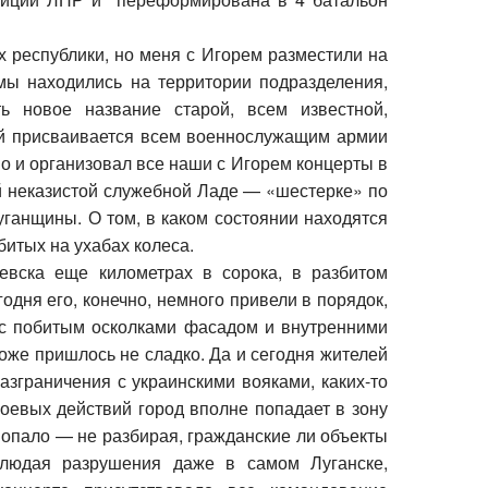
х республики, но меня с Игорем разместили на
мы находились на территории подразделения,
ь новое название старой, всем известной,
рый присваивается всем военнослужащим армии
но и организовал все наши с Игорем концерты в
кой неказистой служебной Ладе — «шестерке» по
ганщины. О том, в каком состоянии находятся
обитых на ухабах колеса.
чевска еще километрах в сорока, в разбитом
одня его, конечно, немного привели в порядок,
 с побитым осколками фасадом и внутренними
тоже пришлось не сладко. Да и сегодня жителей
азграничения с украинскими вояками, каких-то
боевых действий город вполне попадает в зону
 попало — не разбирая, гражданские ли объекты
блюдая разрушения даже в самом Луганске,