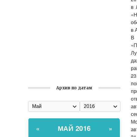
Ильин день: история и значение
в
праздника
«Н
Гумпомощь для десантников накануне
об
Дня ВДВ
в
Улица Карла Маркса в Феодосии стала
В 
улицей Соборной
«П
Лу
Состоялось собрание
да
Симферопольской городской
ра
организации Русской общины Крыма
23
по
Архив по датам
пр
от
ав
се
Мо
МАЙ 2016
«
»
ав
31