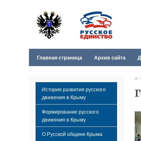
Главная страница
Архив сайта
Д
Б
История развития русского
Г
движения в Крыму
Формирование русского
движения в Крыму
Русский Крым
О Русской общине Крыма