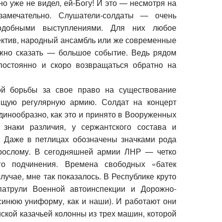
о уже не видел, ей-Богу! И это — несмотря на
замечательно. Слушатели-солдаты — очень
одобными выступлениями. Для них любое
ектив, народный ансамбль или же современные
ожно сказать — большое событие. Ведь рядом
 постоянно и скоро возвращаться обратно на
й борьбы за свое право на существование
оящую регулярную армию. Солдат на концерт
динообразно, как это и принято в Вооруженных
знаки различия, у сержантского состава и
. Даже в петлицах обозначены значками рода
взрослому. В сегодняшней армии ЛНР — четко
ого подчинения. Времена свободных «батек
учае, мне так показалось. В Республике круто
патрули Военной автоинспекции и Дорожно-
синюю униформу, как и наши). И работают они
ской казачьей колонны из трех машин, которой