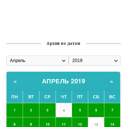
Заслуженная награда руководителю волонтёрской
организации
Ильин день: история и значение праздника
Гумпомощь для десантников накануне Дня ВДВ
Архив по датам
АПРЕЛЬ 2019
«
»
ПН
ВТ
СР
ЧТ
ПТ
СБ
ВС
1
2
3
5
6
7
4
8
9
10
11
12
14
13