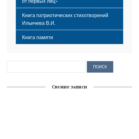
от первых лиц»
Книга патриотических стихотворений
Ильичева В.И.
Книга памяти
Свежие записи
Крымское отделение «Ассамблеи народов России»
реализует проект «С чего начинается Родина»
Встреча с активом Ялтинской организации Русской
общины Крыма