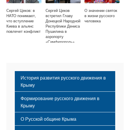
Сергей Цеков: в
Сергей Цеков
О значении святок
НАТО понимают,
встретил Главу
в жизни русского
что вступление
Донецкой Народной
человека
Киева в альянс
Республики Дениса
повлечет конфликт
Пушилина в
аэропорту
«Симферополь»
История развития русского движения в
Крыму
Формирование русского движения в
Крыму
Русский Крым
О Русской общине Крыма
Этапы становления