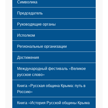
Символика
Принципы деятельности
Флаг
Структура
Председатель
Герб
Мероприятия
Гимн
Устав
Руководящие органы
Исполком
Региональные организации
Достижения
Международный фестиваль «Великое
русское слово»
Книга «Русская община Крыма: путь в
Россию»
Книга «История Русской общины Крыма