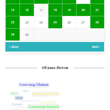
15
16
18
19
20
21
17
22
25
28
23
24
26
27
29
30
« Март
Май »
Облако Меток