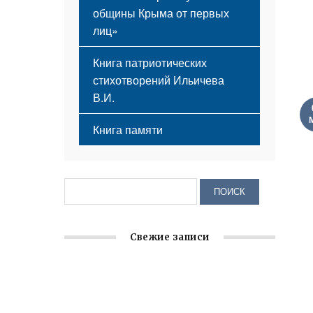
общины Крыма от первых
лиц»
Книга патриотических
стихотворений Ильичева
В.И.
Книга памяти
Свежие записи
Заслуженная награда руководителю
волонтёрской организации