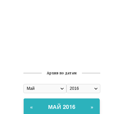
Ильин день: история и значение
праздника
Гумпомощь для десантников накануне
Дня ВДВ
Улица Карла Маркса в Феодосии стала
улицей Соборной
Состоялось собрание
Симферопольской городской
организации Русской общины Крыма
Архив по датам
МАЙ 2016
«
»