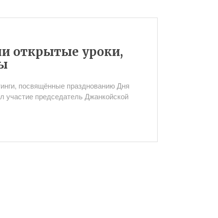
и открытые уроки,
ды
итинги, посвящённые празднованию Дня
л участие председатель Джанкойской