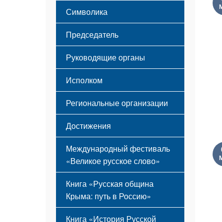
Этапы становления
Символика
Принципы деятельности
Флаг
Структура
Председатель
Герб
Мероприятия
Гимн
Устав
Руководящие органы
Исполком
Региональные организации
Достижения
Международный фестиваль
«Великое русское слово»
Книга «Русская община
Крыма: путь в Россию»
Книга «История Русской