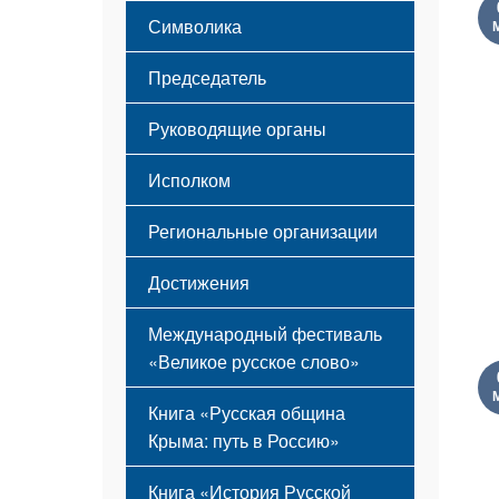
Этапы становления
Символика
Принципы деятельности
Флаг
Структура
Председатель
Герб
Мероприятия
Гимн
Устав
Руководящие органы
Исполком
Региональные организации
Достижения
Международный фестиваль
«Великое русское слово»
Книга «Русская община
Крыма: путь в Россию»
Книга «История Русской