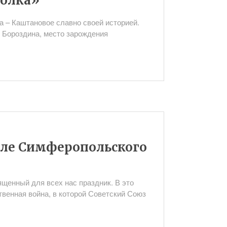
полка»
а – Каштановое славно своей историей.
 Бороздина, место зарождения
мле Симферопольского
ященный для всех нас праздник. В это
твенная война, в которой Советский Союз