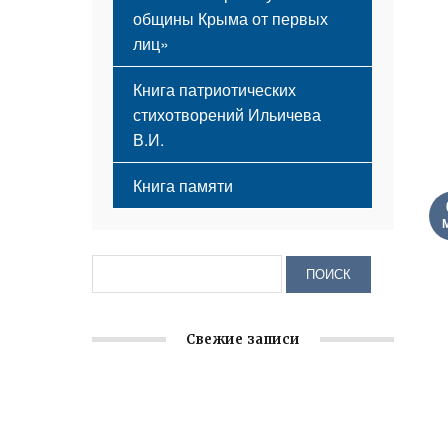
общины Крыма от первых
лиц»
Книга патриотических
стихотворений Ильичева
В.И.
Книга памяти
Свежие записи
Заслуженная награда руководителю
волонтёрской организации