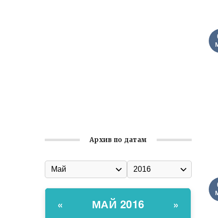
Ильин день: история и значение
праздника
Гумпомощь для десантников накануне
Дня ВДВ
Улица Карла Маркса в Феодосии стала
улицей Соборной
Состоялось собрание
Симферопольской городской
организации Русской общины Крыма
Архив по датам
МАЙ 2016
«
»