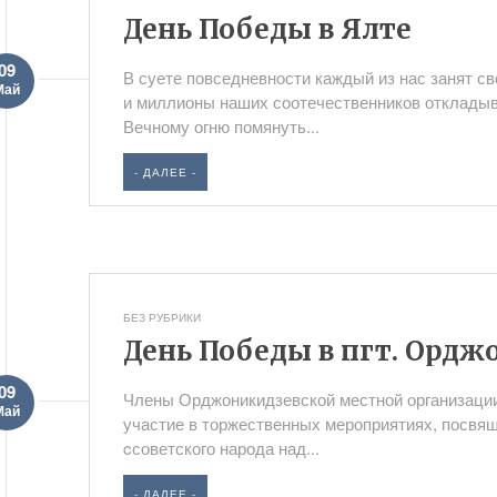
День Победы в Ялте
09
В суете повседневности каждый из нас занят св
Май
и миллионы наших соотечественников откладыва
Вечному огню помянуть...
- ДАЛЕЕ -
БЕЗ РУБРИКИ
День Победы в пгт. Ордж
09
Члены Орджоникидзевской местной организаци
Май
участие в торжественных мероприятиях, посвя
cсоветского народа над...
- ДАЛЕЕ -