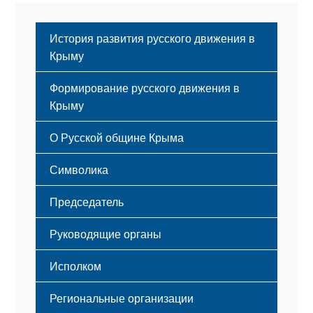
История развития русского движения в
Крыму
Формирование русского движения в
Крыму
Русский Крым
О Русской общине Крыма
Этапы становления
Символика
Принципы деятельности
Флаг
Структура
Председатель
Герб
Мероприятия
Гимн
Устав
Руководящие органы
Исполком
Региональные организации