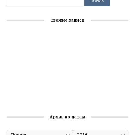
Свежие записи
Заслуженная награда руководителю волонтёрской
организации
Ильин день: история и значение праздника
Гумпомощь для десантников накануне Дня ВДВ
Улица Карла Маркса в Феодосии стала улицей
Соборной
Состоялось собрание Симферопольской городской
организации Русской общины Крыма
Архив по датам