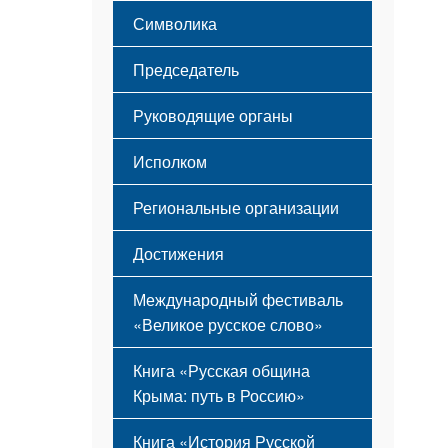
Этапы становления
Символика
Принципы деятельности
Флаг
Структура
Председатель
Герб
Мероприятия
Гимн
Устав
Руководящие органы
Исполком
Региональные организации
Достижения
Международный фестиваль
«Великое русское слово»
Книга «Русская община
Крыма: путь в Россию»
Книга «История Русской