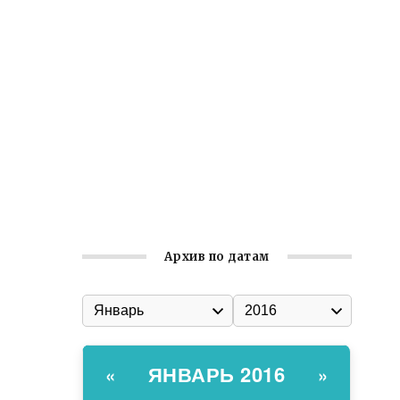
Встреча с активом Ялтинской
организации Русской общины Крыма
Заслуженная награда руководителю
волонтёрской организации
Ильин день: история и значение
праздника
Гумпомощь для десантников накануне
Дня ВДВ
Архив по датам
ЯНВАРЬ 2016
«
»