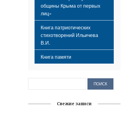
общины Крыма от первых
лиц»
Книга патриотических
стихотворений Ильичева
В.И.
Книга памяти
Свежие записи
Крымское отделение «Ассамблеи
народов России» реализует проект «С
чего начинается Родина»