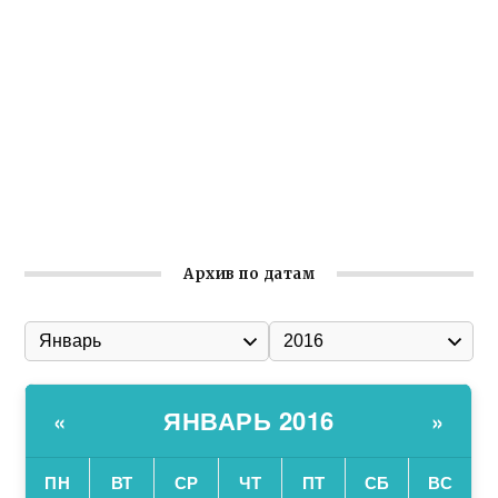
реализует проект «С чего начинается Родина»
Встреча с активом Ялтинской организации Русской
общины Крыма
Заслуженная награда руководителю волонтёрской
организации
Ильин день: история и значение праздника
Гумпомощь для десантников накануне Дня ВДВ
Архив по датам
ЯНВАРЬ 2016
«
»
ПН
ВТ
СР
ЧТ
ПТ
СБ
ВС