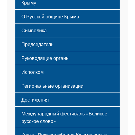
Крыму
Русский Крым
О Русской общине Крыма
Этапы становления
Символика
Принципы деятельности
Флаг
Структура
Председатель
Герб
Мероприятия
Гимн
Устав
Руководящие органы
Исполком
Региональные организации
Достижения
Международный фестиваль «Великое
русское слово»
Книга «Русская община Крыма: путь в