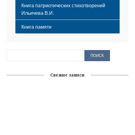
Книга патриотических стихотворений
Ильичева В.И.
Книга памяти
Свежие записи
Крымское отделение «Ассамблеи народов России»
реализует проект «С чего начинается Родина»
Встреча с активом Ялтинской организации Русской
общины Крыма
Заслуженная награда руководителю волонтёрской
организации