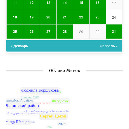
11
12
13
14
15
16
17
18
19
20
21
22
23
24
25
26
27
28
31
29
30
« Декабрь
Февраль »
Облако Меток