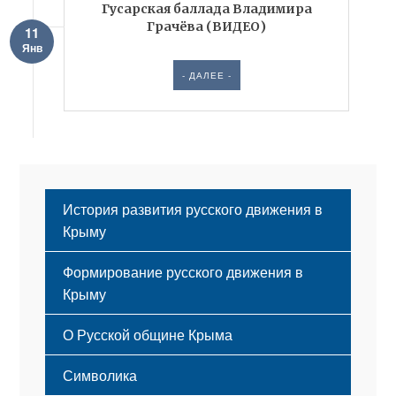
Гусарская баллада Владимира
Грачёва (ВИДЕО)
11
Янв
- ДАЛЕЕ -
История развития русского движения в
Крыму
Формирование русского движения в
Крыму
Русский Крым
О Русской общине Крыма
Этапы становления
Символика
Принципы деятельности