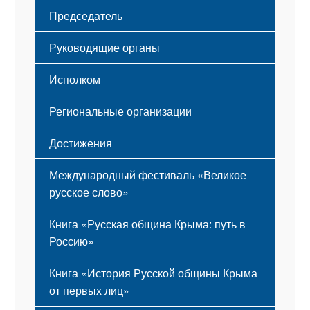
Флаг
Структура
Председатель
Герб
Мероприятия
Гимн
Устав
Руководящие органы
Исполком
Региональные организации
Достижения
Международный фестиваль «Великое
русское слово»
Книга «Русская община Крыма: путь в
Россию»
Книга «История Русской общины Крыма
от первых лиц»