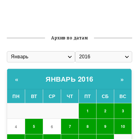
Ильин день: история и значение праздника
Гумпомощь для десантников накануне Дня ВДВ
Архив по датам
ЯНВАРЬ 2016
«
»
ПН
ВТ
СР
ЧТ
ПТ
СБ
ВС
1
2
3
5
7
8
9
10
4
6