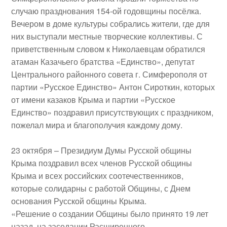
случаю празднования
154-ой годовщины посёлка
.
Вечером в доме культуры собрались жители, где для
них выступали местные творческие коллективы. С
приветственным словом к Николаевцам обратился
атаман Казачьего братства «Единство», депутат
Центрального районного совета г. Симферополя от
партии «Русское Единство»
Антон Сироткин
, которых
от имени казаков Крыма и партии «Русское
Единство» поздравил присутствующих с праздником,
пожелал мира и благополучия каждому дому.
23 октября
– Президиум Думы Русской общины
Крыма поздравил всех членов Русской общины
Крыма и всех российских соотечественников,
которые солидарны с работой Общины, с
Днем
основания Русской общины Крыма
.
«Решение о создании Общины было принято
19 лет
назад
, на заседании Расширенного