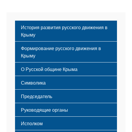
История развития русского движения в
Крыму
Формирование русского движения в
Крыму
Русский Крым
О Русской общине Крыма
Этапы становления
Символика
Принципы деятельности
Флаг
Структура
Председатель
Герб
Мероприятия
Гимн
Устав
Руководящие органы
Исполком