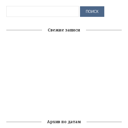
Свежие записи
Заслуженная награда руководителю волонтёрской
организации
Ильин день: история и значение праздника
Гумпомощь для десантников накануне Дня ВДВ
Улица Карла Маркса в Феодосии стала улицей
Соборной
Состоялось собрание Симферопольской городской
организации Русской общины Крыма
Архив по датам