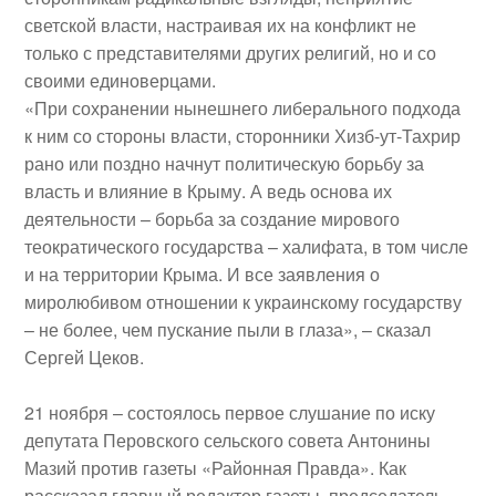
светской власти, настраивая их на конфликт не
только с представителями других религий, но и со
своими единоверцами.
«При сохранении нынешнего либерального подхода
к ним со стороны власти, сторонники Хизб-ут-Тахрир
рано или поздно начнут политическую борьбу за
власть и влияние в Крыму. А ведь основа их
деятельности – борьба за создание мирового
теократического государства – халифата, в том числе
и на территории Крыма. И все заявления о
миролюбивом отношении к украинскому государству
– не более, чем пускание пыли в глаза», – сказал
Сергей Цеков.
21 ноября
– состоялось первое слушание по иску
депутата Перовского сельского совета
Антонины
Мазий
против газеты
«Районная Правда»
. Как
рассказал главный редактор газеты, председатель