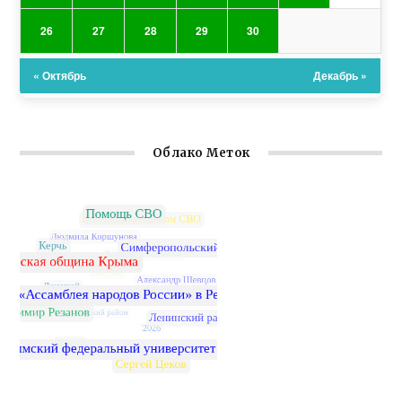
26
27
28
29
30
« Октябрь
Декабрь »
Облако Меток