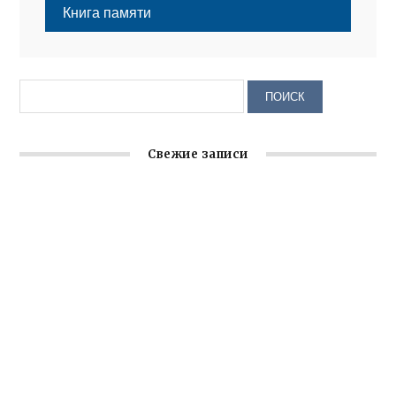
Книга памяти
Свежие записи
Крымское отделение «Ассамблеи народов России»
реализует проект «С чего начинается Родина»
Встреча с активом Ялтинской организации Русской
общины Крыма
Заслуженная награда руководителю волонтёрской
организации
Ильин день: история и значение праздника
Гумпомощь для десантников накануне Дня ВДВ