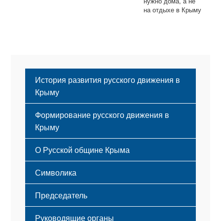
нужно дома, а не
на отдыхе в Крыму
История развития русского движения в
Крыму
Формирование русского движения в
Крыму
Русский Крым
О Русской общине Крыма
Этапы становления
Символика
Принципы деятельности
Флаг
Структура
Председатель
Герб
Мероприятия
Гимн
Устав
Руководящие органы