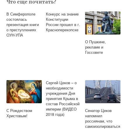
Что еще почитать?
В Симферополе
Конкурс на знание
состоялась
Конституции
презентация книги
России прошел в г.
о преступлениях
Красноперекопске
ОУН-УПА
О Пушкине,
рекламе и
Госсовете
Сергей Цеков – о
необходимости
учреждения Дня
принятия Крыма в
состав Российской
империи (ВИДЕО
С Рождеством
Сенатор Цеков
2018 года)
Христовым!
напомнил
россиянам, что
самоизолироваться