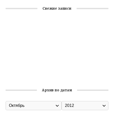
Свежие записи
Заслуженная награда руководителю волонтёрской
организации
Ильин день: история и значение праздника
Гумпомощь для десантников накануне Дня ВДВ
Улица Карла Маркса в Феодосии стала улицей
Соборной
Состоялось собрание Симферопольской городской
организации Русской общины Крыма
Архив по датам