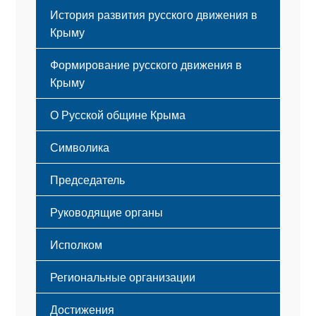
История развития русского движения в
Крыму
Формирование русского движения в
Крыму
Русский Крым
О Русской общине Крыма
Этапы становления
Символика
Принципы деятельности
Флаг
Структура
Председатель
Герб
Мероприятия
Гимн
Устав
Руководящие органы
Исполком
Региональные организации
Достижения