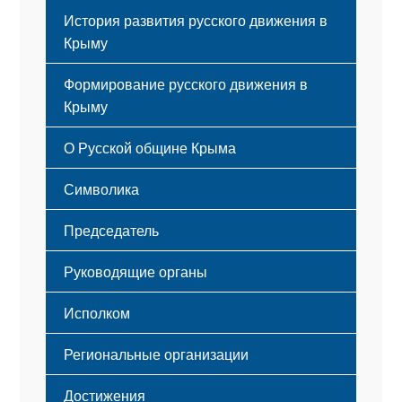
История развития русского движения в
Крыму
Формирование русского движения в
Крыму
Русский Крым
О Русской общине Крыма
Этапы становления
Символика
Принципы деятельности
Флаг
Структура
Председатель
Герб
Мероприятия
Гимн
Устав
Руководящие органы
Исполком
Региональные организации
Достижения