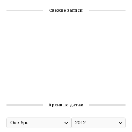
Свежие записи
Крымское отделение «Ассамблеи народов России»
реализует проект «С чего начинается Родина»
Встреча с активом Ялтинской организации Русской
общины Крыма
Заслуженная награда руководителю волонтёрской
организации
Ильин день: история и значение праздника
Гумпомощь для десантников накануне Дня ВДВ
Архив по датам