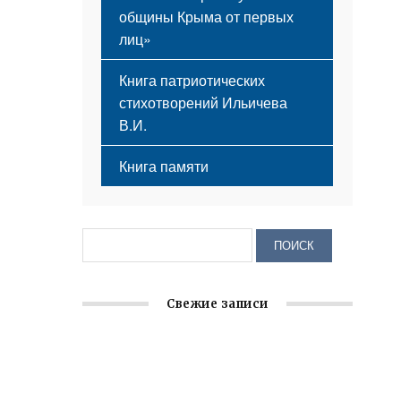
общины Крыма от первых
лиц»
Книга патриотических
стихотворений Ильичева
В.И.
Книга памяти
Свежие записи
Заслуженная награда руководителю
волонтёрской организации