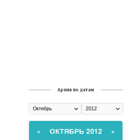
Ильин день: история и значение
праздника
Гумпомощь для десантников накануне
Дня ВДВ
Улица Карла Маркса в Феодосии стала
улицей Соборной
Состоялось собрание
Симферопольской городской
организации Русской общины Крыма
Архив по датам
ОКТЯБРЬ 2012
«
»