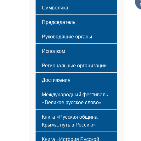
Этапы становления
Символика
Принципы деятельности
Флаг
Структура
Председатель
Герб
Мероприятия
Гимн
Устав
Руководящие органы
Исполком
Региональные организации
Достижения
Международный фестиваль
«Великое русское слово»
Книга «Русская община
Крыма: путь в Россию»
Книга «История Русской