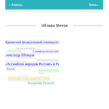
« Апрель
Июнь »
Облако Меток