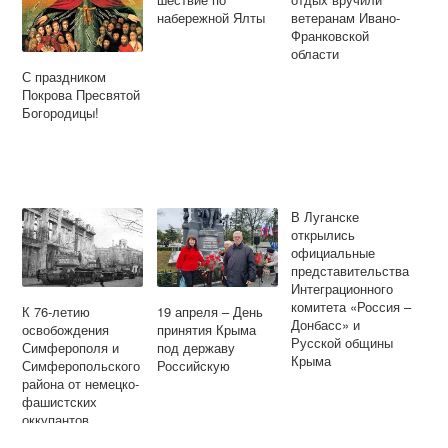
набережной Ялты
ветеранам Ивано-
Франковской
области
С праздником
Покрова Пресвятой
Богородицы!
В Луганске
открылись
официальные
представительства
Интеграционного
комитета «Россия –
К 76-летию
19 апреля – День
Донбасс» и
освобождения
принятия Крыма
Русской общины
Симферополя и
под державу
Крыма
Симферопольского
Российскую
района от немецко-
фашистских
оккупантов