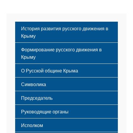
История развития русского движения в
Крыму
Формирование русского движения в
Крыму
Русский Крым
О Русской общине Крыма
Этапы становления
Символика
Принципы деятельности
Флаг
Структура
Председатель
Герб
Мероприятия
Гимн
Устав
Руководящие органы
Исполком