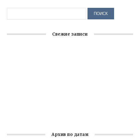
Свежие записи
Крымское отделение «Ассамблеи народов России»
реализует проект «С чего начинается Родина»
Встреча с активом Ялтинской организации Русской
общины Крыма
Заслуженная награда руководителю волонтёрской
организации
Ильин день: история и значение праздника
Гумпомощь для десантников накануне Дня ВДВ
Архив по датам